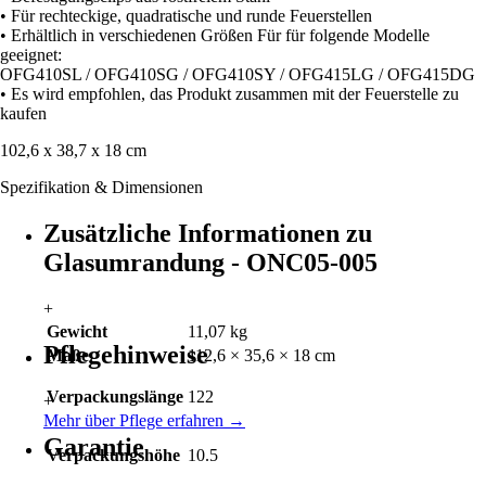
• Für rechteckige, quadratische und runde Feuerstellen
• Erhältlich in verschiedenen Größen Für für folgende Modelle
geeignet:
OFG410SL / OFG410SG / OFG410SY / OFG415LG / OFG415DG
• Es wird empfohlen, das Produkt zusammen mit der Feuerstelle zu
kaufen
102,6 x 38,7 x 18 cm
Spezifikation & Dimensionen
Zusätzliche Informationen zu
Glasumrandung - ONC05-005
+
Gewicht
11,07 kg
Pflegehinweise
Maße
112,6 × 35,6 × 18 cm
Verpackungslänge
122
+
Mehr über Pflege erfahren
→
Garantie
Verpackungshöhe
10.5