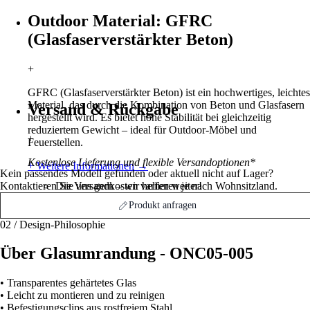
Outdoor Material: GFRC
(Glasfaserverstärkter Beton)
+
GFRC (Glasfaserverstärkter Beton) ist ein hochwertiges, leichtes
Material, das durch die Kombination von Beton und Glasfasern
Versand & Rückgabe
hergestellt wird. Es bietet hohe Stabilität bei gleichzeitig
reduziertem Gewicht – ideal für Outdoor-Möbel und
+
Feuerstellen.
Kostenlose Lieferung und flexible Versandoptionen*
+ Weitere Informationen
→
Kein passendes Modell gefunden oder aktuell nicht auf Lager?
Kontaktieren Sie uns gern – wir helfen weiter!
Die Versandkosten variieren je nach Wohnsitzland.
Weitere Informationen finden Sie hier
→
Produkt anfragen
02 / Design-Philosophie
Über
Glasumrandung - ONC05-005
• Transparentes gehärtetes Glas
• Leicht zu montieren und zu reinigen
• Befestigungsclips aus rostfreiem Stahl