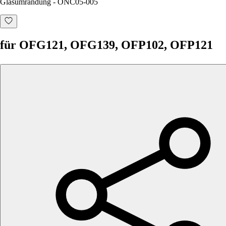
Glasumrandung - ONC05-005
für OFG121, OFG139, OFP102, OFP121