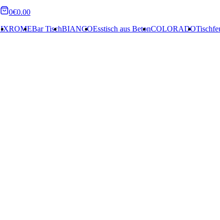
0
€0.00
ME
Bar Tisch
BIANCO
Esstisch aus Beton
COLORADO
Tischfeuer au