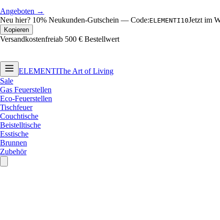
Angeboten →
Neu hier?
10% Neukunden-Gutschein
—
Code:
Jetzt im 
ELEMENTI10
Kopieren
Versandkostenfrei
ab 500 € Bestellwert
ELEMENTI
The Art of Living
Sale
Gas Feuerstellen
Eco-Feuerstellen
Tischfeuer
Couchtische
Beistelltische
Esstische
Brunnen
Zubehör