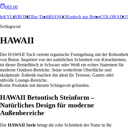
0
€0.00
IX
ROME
Bar Tisch
BIANCO
Esstisch aus Beton
COLORADO
Tischfeu
Schlagwort
HAWAII
Der HAWAII Tisch vereint organische Formgebung mit der Robustheit
von Beton. Inspiriert von der natürlichen Schönheit von Kieselsteinen,
ist dieser Beistelltisch in Schwarz oder Weiß ein echtes Statement für
moderne Outdoor-Bereiche. Seine wetterfeste Oberfläche und
skulpturale Ästhetik machen ihn ideal für Terrasse, Garten oder
stilvolle Lounge-Bereiche.
Keine Produkte mit diesem Schlagwort gefunden.
HAWAII Betontisch Steinform –
Natürliches Design für moderne
Außenbereiche
Die
HAWAII Serie
bringt die rohe Schönheit der Natur in Ihr