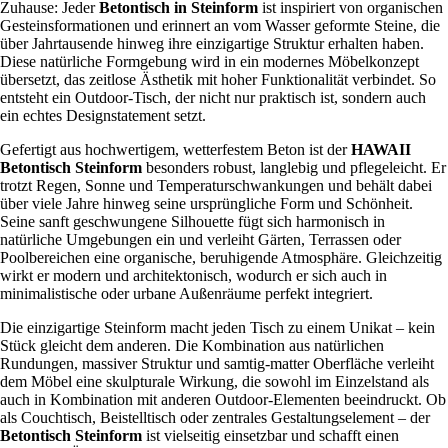
Zuhause: Jeder
Betontisch in Steinform
ist inspiriert von organischen
Gesteinsformationen und erinnert an vom Wasser geformte Steine, die
über Jahrtausende hinweg ihre einzigartige Struktur erhalten haben.
Diese natürliche Formgebung wird in ein modernes Möbelkonzept
übersetzt, das zeitlose Ästhetik mit hoher Funktionalität verbindet. So
entsteht ein Outdoor-Tisch, der nicht nur praktisch ist, sondern auch
ein echtes Designstatement setzt.
Gefertigt aus hochwertigem, wetterfestem Beton ist der
HAWAII
Betontisch Steinform
besonders robust, langlebig und pflegeleicht. Er
trotzt Regen, Sonne und Temperaturschwankungen und behält dabei
über viele Jahre hinweg seine ursprüngliche Form und Schönheit.
Seine sanft geschwungene Silhouette fügt sich harmonisch in
natürliche Umgebungen ein und verleiht Gärten, Terrassen oder
Poolbereichen eine organische, beruhigende Atmosphäre. Gleichzeitig
wirkt er modern und architektonisch, wodurch er sich auch in
minimalistische oder urbane Außenräume perfekt integriert.
Die einzigartige Steinform macht jeden Tisch zu einem Unikat – kein
Stück gleicht dem anderen. Die Kombination aus natürlichen
Rundungen, massiver Struktur und samtig-matter Oberfläche verleiht
dem Möbel eine skulpturale Wirkung, die sowohl im Einzelstand als
auch in Kombination mit anderen Outdoor-Elementen beeindruckt. Ob
als Couchtisch, Beistelltisch oder zentrales Gestaltungselement – der
Betontisch Steinform
ist vielseitig einsetzbar und schafft einen