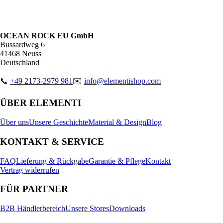
OCEAN ROCK EU GmbH
Bussardweg 6
41468 Neuss
Deutschland
📞
+49 2173-2979 981
✉️
info@elementishop.com
ÜBER ELEMENTI
Über uns
Unsere Geschichte
Material & Design
Blog
KONTAKT & SERVICE
FAQ
Lieferung & Rückgabe
Garantie & Pflege
Kontakt
Vertrag widerrufen
FÜR PARTNER
B2B Händlerbereich
Unsere Stores
Downloads