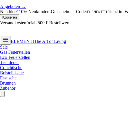
Angeboten →
Neu hier?
10% Neukunden-Gutschein
—
Code:
Jetzt im 
ELEMENTI10
Kopieren
Versandkostenfrei
ab 500 € Bestellwert
ELEMENTI
The Art of Living
Sale
Gas Feuerstellen
Eco-Feuerstellen
Tischfeuer
Couchtische
Beistelltische
Esstische
Brunnen
Zubehör