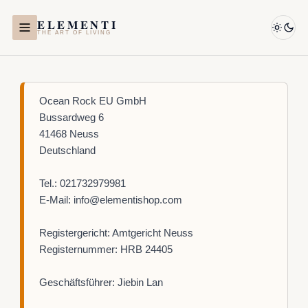
Zum
ELEMENTI
Inhalt
THE ART OF LIVING
springen
Ocean Rock EU GmbH
Bussardweg 6
41468 Neuss
Deutschland
Tel.: 021732979981
E-Mail: info@elementishop.com
Registergericht: Amtgericht Neuss
Registernummer: HRB 24405
Geschäftsführer: Jiebin Lan