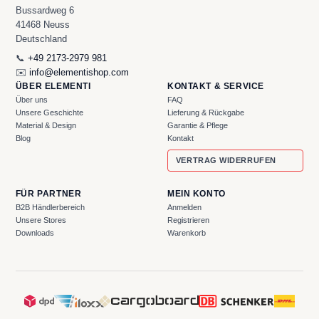
Bussardweg 6
41468 Neuss
Deutschland
📞
+49 2173-2979 981
✉️
info@elementishop.com
ÜBER ELEMENTI
KONTAKT & SERVICE
Über uns
FAQ
Unsere Geschichte
Lieferung & Rückgabe
Material & Design
Garantie & Pflege
Blog
Kontakt
VERTRAG WIDERRUFEN
FÜR PARTNER
MEIN KONTO
B2B Händlerbereich
Anmelden
Unsere Stores
Registrieren
Downloads
Warenkorb