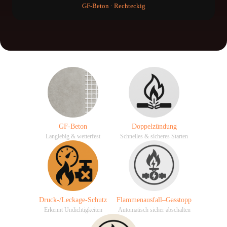
GF-Beton · Rechteckig
GF-Beton
Doppelzündung
Langlebig & wetterfest
Schnelles & sicheres Starten
Druck-/Leckage-Schutz
Flammenausfall–Gasstopp
Erkennt Undichtigkeiten
Automatisch sicher abschalten