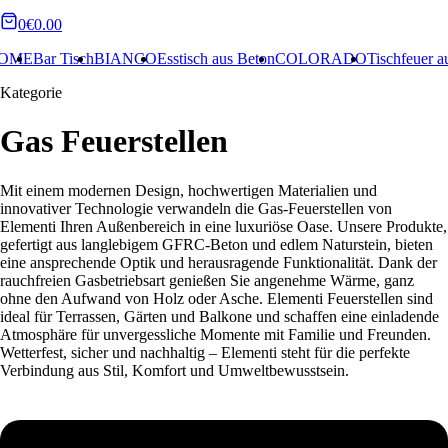
0
€0.00
ANCO
Esstisch aus Beton
COLORADO
Tischfeuer aus Beton
DAINTRE
Kategorie
Gas Feuerstellen
Mit einem modernen Design, hochwertigen Materialien und
innovativer Technologie verwandeln die Gas-Feuerstellen von
Elementi Ihren Außenbereich in eine luxuriöse Oase. Unsere Produkte,
gefertigt aus langlebigem GFRC-Beton und edlem Naturstein, bieten
eine ansprechende Optik und herausragende Funktionalität. Dank der
rauchfreien Gasbetriebsart genießen Sie angenehme Wärme, ganz
ohne den Aufwand von Holz oder Asche. Elementi Feuerstellen sind
ideal für Terrassen, Gärten und Balkone und schaffen eine einladende
Atmosphäre für unvergessliche Momente mit Familie und Freunden.
Wetterfest, sicher und nachhaltig – Elementi steht für die perfekte
Verbindung aus Stil, Komfort und Umweltbewusstsein.