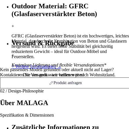
Outdoor Material: GFRC
(Glasfaserverstärkter Beton)
+
GFRC (Glasfaserverstärkter Beton) ist ein hochwertiges, leichtes
Material, das durch die Kombination von Beton und Glasfasern
Versand & Rückgabe
hergestellt wird. Es bietet hohe Stabilität bei gleichzeitig
reduziertem Gewicht – ideal für Outdoor-Möbel und
+
Feuerstellen.
Kostenlose Lieferung und flexible Versandoptionen*
+ Weitere Informationen
→
Kein passendes Modell gefunden oder aktuell nicht auf Lager?
Kontaktieren Sie uns gern – wir helfen weiter!
Die Versandkosten variieren je nach Wohnsitzland.
Weitere Informationen finden Sie hier
→
Produkt anfragen
02 / Design-Philosophie
Über
MALAGA
Spezifikation & Dimensionen
Zusätzliche Informationen zu