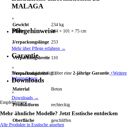
MALAGA
+
Gewicht
234 kg
Pflegehinweise
Maße
244 × 101 × 75 cm
Verpackungslänge
253
+
Mehr über Pflege erfahren
→
Garantie
Verpackungsbreite
110
+
Dieses Produkt verfügt über eine
2-jährige Garantie
.
+
Weitere
Verpackungshöhe
53
Informationen
Downloads
Material
Beton
+
Downloads
→
Empfehlungen
Produktform
rechteckig
Mehr ähnliche Modelle? Jetzt
Esstische
entdecken
Oberfläche
geschliffen
Alle Produkte in
Esstische
ansehen