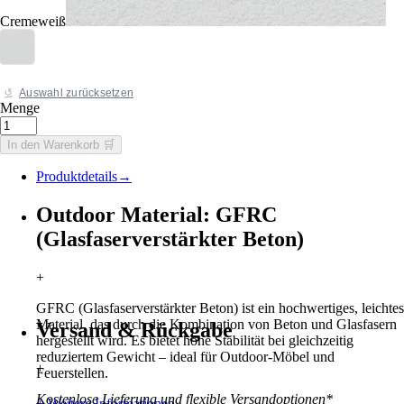
Cremeweiß
Auswahl zurücksetzen
Menge
In den Warenkorb 🛒
Produktdetails
→
Outdoor Material: GFRC
(Glasfaserverstärkter Beton)
+
GFRC (Glasfaserverstärkter Beton) ist ein hochwertiges, leichtes
Material, das durch die Kombination von Beton und Glasfasern
Versand & Rückgabe
hergestellt wird. Es bietet hohe Stabilität bei gleichzeitig
reduziertem Gewicht – ideal für Outdoor-Möbel und
+
Feuerstellen.
Kostenlose Lieferung und flexible Versandoptionen*
+ Weitere Informationen
→