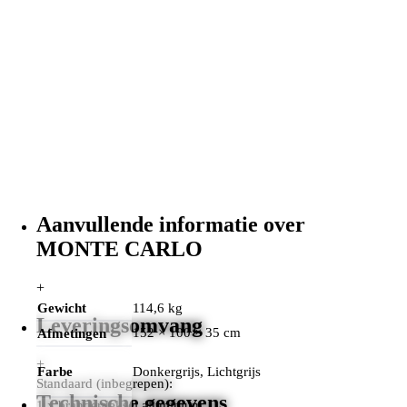
Aanvullende informatie over
MONTE CARLO
+
Gewicht
114,6 kg
Leveringsomvang
152 × 100 × 35 cm
Afmetingen
+
Farbe
Donkergrijs, Lichtgrijs
Standaard (inbegrepen):
Technische gegevens
1 x branderdeksel aluminium