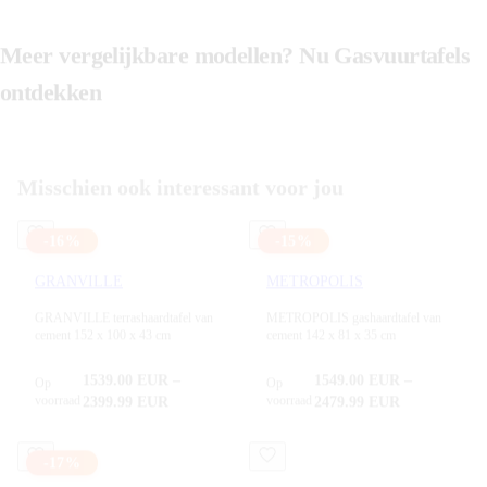
Meer vergelijkbare modellen? Nu
Gasvuurtafels
ontdekken
Alle producten in
Gasvuurtafels
bekijken
Misschien ook interessant voor jou
-
16
%
-
15
%
GRANVILLE
METROPOLIS
GRANVILLE terrashaardtafel van
METROPOLIS gashaardtafel van
cement 152 x 100 x 43 cm
cement 142 x 81 x 35 cm
1539.00
EUR
–
1549.00
EUR
–
Op
Op
voorraad
voorraad
2399.99
EUR
2479.99
EUR
-
17
%