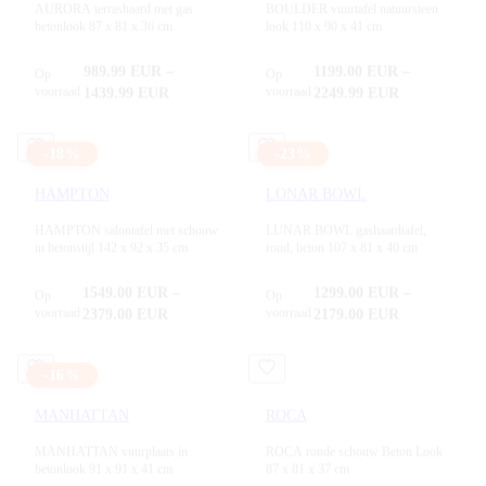
AURORA terrashaard met gas
BOULDER vuurtafel natuursteen
betonlook 87 x 81 x 36 cm
look 110 x 90 x 41 cm
989.99
EUR
–
1199.00
EUR
–
Op
Op
voorraad
voorraad
1439.99
EUR
2249.99
EUR
-
18
%
-
23
%
HAMPTON
LONAR BOWL
HAMPTON salontafel met schouw
LUNAR BOWL gashaardtafel,
in betonstijl 142 x 92 x 35 cm
rond, beton 107 x 81 x 40 cm
1549.00
EUR
–
1299.00
EUR
–
Op
Op
voorraad
voorraad
2379.00
EUR
2179.00
EUR
-
16
%
MANHATTAN
ROCA
MANHATTAN vuurplaats in
ROCA ronde schouw Beton Look
betonlook 91 x 91 x 41 cm
87 x 81 x 37 cm