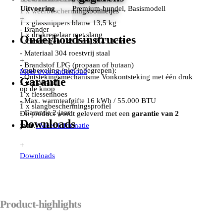
Uitvoering
Premium-bundel, Basismodell
1 x weerbeschermingsbonnetjes
+
1 x glassnippers blauw 13,5 kg
- Brander
1 x drukregelaar met slang
Onderhoudsinstructies
- Afmetingen L45.1cm; B 45.1cm
- Materiaal 304 roestvrij staal
+
- Brandstof LPG (propaan of butaan)
Aanbeveling (niet inbegrepen):
Meer over onderhoud
- Ontstekingsmechanisme Vonkontsteking met één druk
Garantie
1 x glasrand
op de knop
1 x flessenhoes
- Max. warmteafgifte 16 kWh / 55.000 BTU
+
1 x slangbeschermingsprofiel
- Garantie 2 jaar
Dit product wordt geleverd met een
garantie van 2
Downloads
jaar
.
+
Meer informatie
+
Downloads
Product-highlights