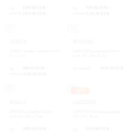
1199.00
EUR
–
999.00
EUR
–
Op
Op
voorraad
voorraad
1659.00
EUR
1539.99
EUR
VENETIË
BERGAMO
VENICE vuurtafel cementlook 87 x
BERGAMO gashaardtafel Beton
81 x 37 cm
Look 107 x 56 x 35 cm
989.99
EUR
–
2019.99
EUR
Op voorraad
Op
voorraad
1539.99
EUR
-
21
%
BERGEN
CAPETOWN
BERGEN gashaardtafel Beton
CAPETOWN betonnen gashaard
Look 101 x 81 x 43 cm
142 x 91 x 38 cm
2099.99
EUR
–
2159.00
EUR
–
Op
Op