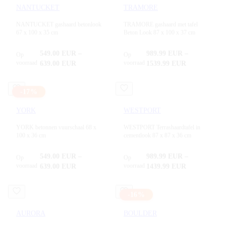
NANTUCKET
TRAMORE
NANTUCKET gashaard betonlook
TRAMORE gashaard met tafel
67 x 100 x 35 cm
Beton Look 87 x 100 x 37 cm
549.00
EUR
–
989.99
EUR
–
Op
Op
voorraad
voorraad
639.00
EUR
1539.99
EUR
-
17
%
YORK
WESTPORT
YORK betonnen vuurschaal 68 x
WESTPORT Terrashaardtafel in
100 x 36 cm
cementlook 87 x 87 x 36 cm
549.00
EUR
–
989.99
EUR
–
Op
Op
voorraad
voorraad
639.00
EUR
1439.99
EUR
-
16
%
AURORA
BOULDER