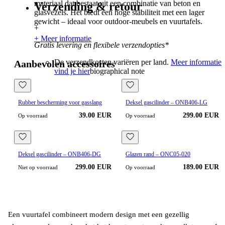
materiaal dat bestaat uit een combinatie van beton en
Verzending & retour
glasvezels. Het biedt een hoge stabiliteit met een lager
gewicht – ideaal voor outdoor-meubels en vuurtafels.
+
+ Meer informatie
Gratis levering en flexibele verzendopties*
De verzendkosten variëren per land.
Meer informatie
Aanbevolen accessoires
vind je hier
biographical note
Rubber bescherming voor gasslang
Deksel gascilinder – ONB406-LG
39.00 EUR
299.00 EUR
Op voorraad
Op voorraad
Deksel gascilinder – ONB406-DG
Glazen rand – ONC05-020
299.00 EUR
189.00 EUR
Niet op voorraad
Op voorraad
Een vuurtafel combineert modern design met een gezellig