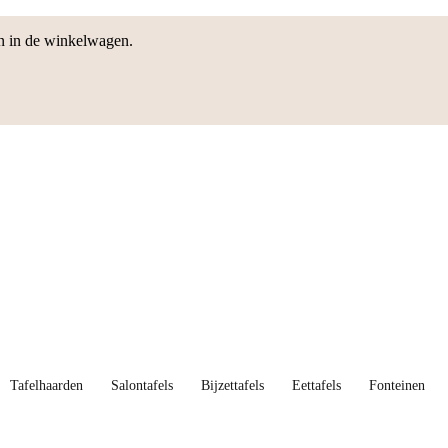
en in de winkelwagen.
Tafelhaarden
Salontafels
Bijzettafels
Eettafels
Fonteinen