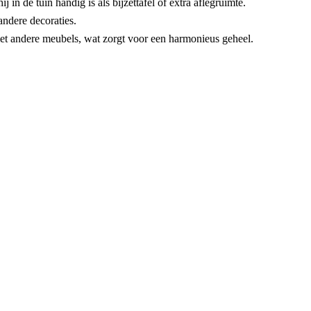
 in de tuin handig is als bijzettafel of extra aflegruimte.
andere decoraties.
 met andere meubels, wat zorgt voor een harmonieus geheel.