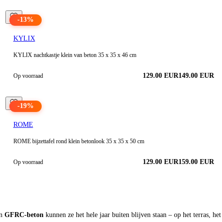
-
13
%
KYLIX
KYLIX nachtkastje klein van beton 35 x 35 x 46 cm
129.00
EUR
149.00
EUR
Op voorraad
-
19
%
ROME
ROME bijzettafel rond klein betonlook 35 x 35 x 50 cm
129.00
EUR
159.00
EUR
Op voorraad
an
GFRC-beton
kunnen ze het hele jaar buiten blijven staan – op het terras, het