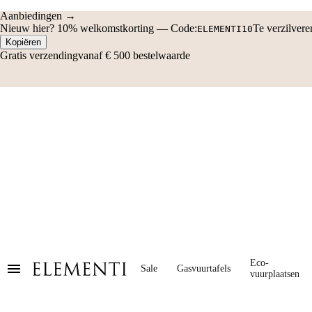
Aanbiedingen →
Nieuw hier?
10% welkomstkorting
—
Code:
Te verzilver
ELEMENTI10
Kopiëren
Gratis verzending
vanaf € 500 bestelwaarde
Eco-
Sale
Gasvuurtafels
vuurplaatsen