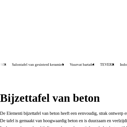
ME
Salontafel van gesinterd keramiek
Vuurvat bartafel
TEVERE
Indoo
Bijzettafel van beton
De Elementi bijzettafel van beton heeft een eenvoudig, strak ontwerp en i
De tafel is gemaakt van hoogwaardig beton en is duurzaam en veelzijdi