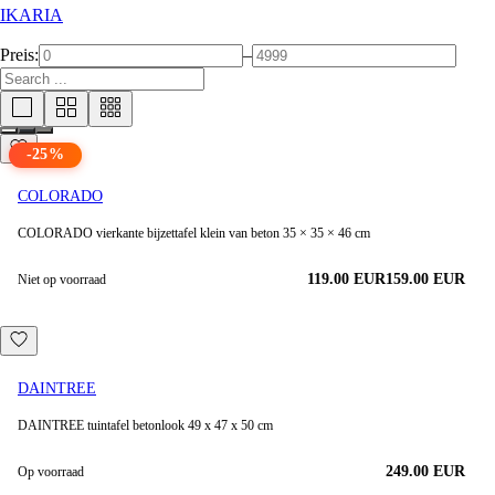
IKARIA
Preis:
–
-
25
%
COLORADO
COLORADO vierkante bijzettafel klein van beton 35 × 35 × 46 cm
119.00
EUR
159.00
EUR
Niet op voorraad
DAINTREE
DAINTREE tuintafel betonlook 49 x 47 x 50 cm
249.00
EUR
Op voorraad