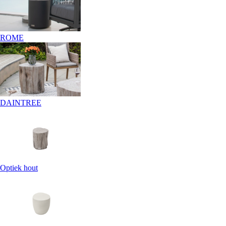
ROME
DAINTREE
Optiek hout