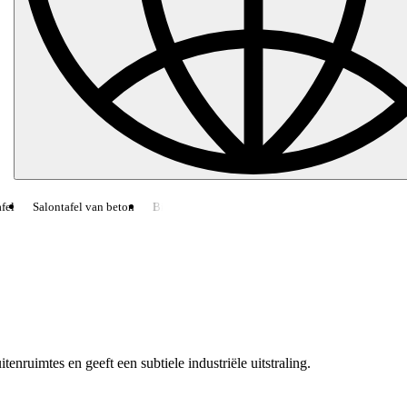
el
Salontafel van beton
Bijzettafel van beton
CHRONOS
Open haard
tenruimtes en geeft een subtiele industriële uitstraling.