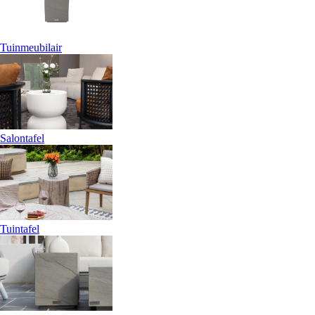
Tuinmeubilair
Salontafel
Tuintafel