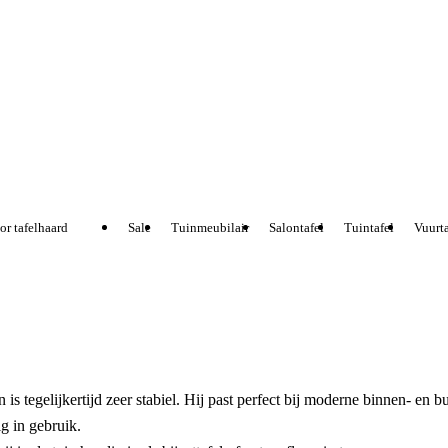
r tafelhaard
Sale
Tuinmeubilair
Salontafel
Tuintafel
Vuurtaf
s tegelijkertijd zeer stabiel. Hij past perfect bij moderne binnen- en bui
g in gebruik.