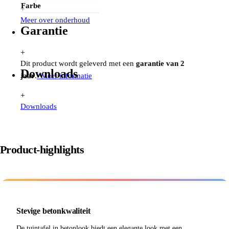
Farbe
+
Meer over onderhoud
Garantie
+
Dit product wordt geleverd met een
garantie van 2
Downloads
jaar
.
+
Meer informatie
+
Downloads
Product-highlights
Stevige betonkwaliteit
De tuintafel in betonlook biedt een elegante look met een