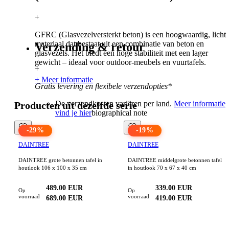
+
GFRC (Glasvezelversterkt beton) is een hoogwaardig, licht
materiaal dat bestaat uit een combinatie van beton en
Verzending & retour
glasvezels. Het biedt een hoge stabiliteit met een lager
gewicht – ideaal voor outdoor-meubels en vuurtafels.
+
+ Meer informatie
Gratis levering en flexibele verzendopties*
De verzendkosten variëren per land.
Meer informatie
Producten uit dezelfde serie
vind je hier
biographical note
-
29
%
-
19
%
DAINTREE
DAINTREE
DAINTREE grote betonnen tafel in
DAINTREE middelgrote betonnen tafel
houtlook 106 x 100 x 35 cm
in houtlook 70 x 67 x 40 cm
489.00
EUR
339.00
EUR
Op
Op
voorraad
voorraad
689.00
EUR
419.00
EUR