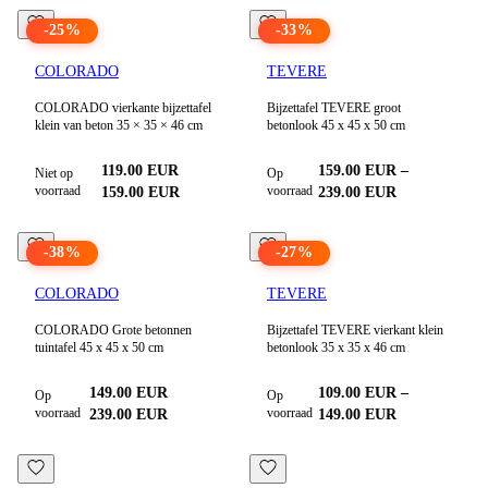
-
25
%
-
33
%
COLORADO
TEVERE
COLORADO vierkante bijzettafel
Bijzettafel TEVERE groot
klein van beton 35 × 35 × 46 cm
betonlook 45 x 45 x 50 cm
119.00
EUR
159.00
EUR
–
Niet op
Op
voorraad
voorraad
159.00
EUR
239.00
EUR
-
38
%
-
27
%
COLORADO
TEVERE
COLORADO Grote betonnen
Bijzettafel TEVERE vierkant klein
tuintafel 45 x 45 x 50 cm
betonlook 35 x 35 x 46 cm
149.00
EUR
109.00
EUR
–
Op
Op
voorraad
voorraad
239.00
EUR
149.00
EUR