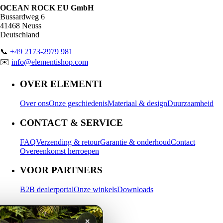
OCEAN ROCK EU GmbH
Bussardweg 6
41468 Neuss
Deutschland
📞
+49 2173-2979 981
✉️
info@elementishop.com
OVER ELEMENTI
Over ons
Onze geschiedenis
Materiaal & design
Duurzaamheid
CONTACT & SERVICE
FAQ
Verzending & retour
Garantie & onderhoud
Contact
Overeenkomst herroepen
VOOR PARTNERS
B2B dealerportal
Onze winkels
Downloads
MIJN ACCOUNT
✕