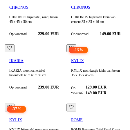
CHRONOS
CHRONOS
CHRONOS bijzettafel, rond, beton
CHRONOS bijzettafel klein van
45 x 45 x 50 cm
cement 35 x 35 x 46 cm
229.00
EUR
149.00
EUR
Op voorraad
Op voorraad
-
13
%
IKARIA
KYLIX
IKARIA woonkamertafel
KYLIX nachtkastje klein van beton
betonlook 48 x 48 x 50 cm
35 x 35 x 46 cm
239.00
EUR
129.00
EUR
Op voorraad
Op
voorraad
149.00
EUR
-
37
%
KYLIX
ROME
KYLIX bijzettafel groot van cement
ROME Betonnen Tafel Rond Groot