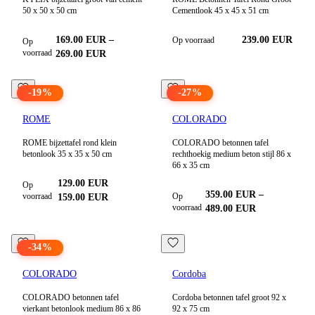
50 x 50 x 50 cm
Cementlook 45 x 45 x 51 cm
169.00
EUR
–
239.00
EUR
Op voorraad
Op
voorraad
269.00
EUR
-
19
%
-
27
%
ROME
COLORADO
ROME bijzettafel rond klein
COLORADO betonnen tafel
betonlook 35 x 35 x 50 cm
rechthoekig medium beton stijl 86 x
66 x 35 cm
129.00
EUR
Op
359.00
EUR
–
voorraad
Op
159.00
EUR
voorraad
489.00
EUR
-
34
%
COLORADO
Cordoba
COLORADO betonnen tafel
Cordoba betonnen tafel groot 92 x
vierkant betonlook medium 86 x 86
92 x 75 cm