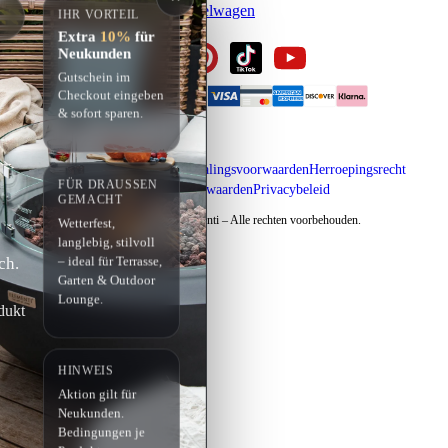
Inloggen
Registreren
Winkelwagen
IHR VORTEIL
Extra
10%
für
Neukunden
Gutschein im
Checkout eingeben
& sofort sparen.
Impressum
Verzending & betalingsvoorwaarden
Herroepingsrecht
FÜR DRAUSSEN G
Algemene voorwaarden
Privacybeleid
EMACHT
Copyright © 2026 Elementi – Alle rechten voorbehouden.
Wetterfest,
langlebig, stilvoll
ch.
– ideal für Terrasse,
Garten & Outdoor
Lounge.
dukt
HINWEIS
Aktion gilt für
Neukunden.
Bedingungen je