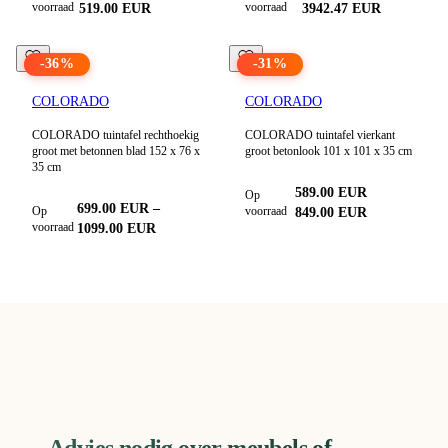
voorraad
voorraad
519.00
EUR
3942.47
EUR
-
36
%
-
31
%
COLORADO
COLORADO
COLORADO tuintafel rechthoekig
COLORADO tuintafel vierkant
groot met betonnen blad 152 x 76 x
groot betonlook 101 x 101 x 35 cm
35 cm
589.00
EUR
Op
699.00
EUR
–
Op
voorraad
849.00
EUR
voorraad
1099.00
EUR
Advies nodig over meubels of