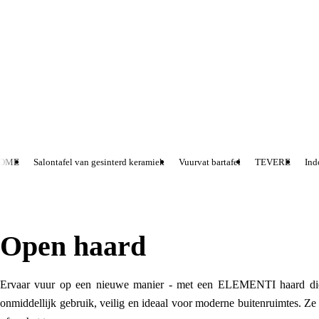
OME
Salontafel van gesinterd keramiek
Vuurvat bartafel
TEVERE
Indo
Open haard
Ervaar vuur op een nieuwe manier - met een ELEMENTI haard die ni
onmiddellijk gebruik, veilig en ideaal voor moderne buitenruimtes. Z