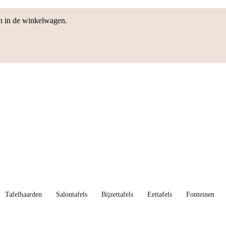
en in de winkelwagen.
Tafelhaarden
Salontafels
Bijzettafels
Eettafels
Fonteinen