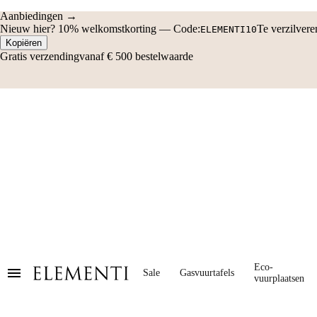
Aanbiedingen →
Nieuw hier?
10% welkomstkorting
—
Code:
Te verzilver
ELEMENTI10
Kopiëren
Gratis verzending
vanaf € 500 bestelwaarde
Eco-
Sale
Gasvuurtafels
vuurplaatsen