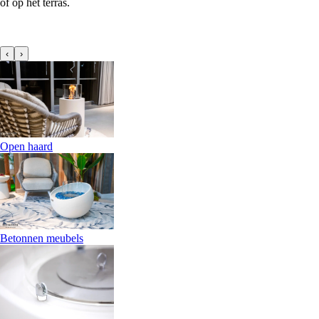
of op het terras.
‹
›
Open haard
Betonnen meubels