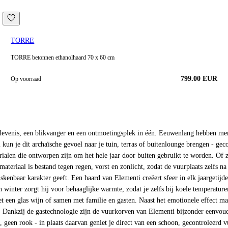
TORRE
TORRE betonnen ethanolhaard 70 x 60 cm
799.00
EUR
Op voorraad
elevenis, een blikvanger en een ontmoetingsplek in één. Eeuwenlang hebben me
n je dit archaïsche gevoel naar je tuin, terras of buitenlounge brengen - ge
ialen die ontworpen zijn om het hele jaar door buiten gebruikt te worden. Of 
ateriaal is bestand tegen regen, vorst en zonlicht, zodat de vuurplaats zelfs na 
iskenbaar karakter geeft. Een haard van Elementi creëert sfeer in elk jaargeti
 winter zorgt hij voor behaaglijke warmte, zodat je zelfs bij koele temperature
met een glas wijn of samen met familie en gasten. Naast het emotionele effect m
Dankzij de gastechnologie zijn de vuurkorven van Elementi bijzonder eenvoudig
en rook - in plaats daarvan geniet je direct van een schoon, gecontroleerd vuu