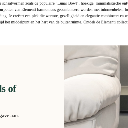
de schaalvormen zoals de populaire "Lunar Bowl", hoekige, minimalistische ontw
vuurpotten van Elementi harmonieus gecombineerd worden met tuinmeubelen, lo
ding. Je creëert een plek die warmte, gezelligheid en elegantie combineert en 
d het middelpunt en het hart van de buitenruimte. Ontdek de Elementi collectie e
s of
pgave aan.