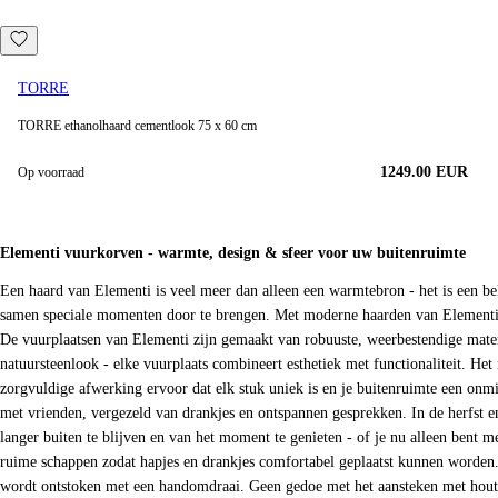
TORRE
TORRE ethanolhaard cementlook 75 x 60 cm
1249.00
EUR
Op voorraad
Elementi vuurkorven - warmte, design & sfeer voor uw buitenruimte
Een haard van Elementi is veel meer dan alleen een warmtebron - het is een b
samen speciale momenten door te brengen. Met moderne haarden van Elementi ku
De vuurplaatsen van Elementi zijn gemaakt van robuuste, weerbestendige mater
natuursteenlook - elke vuurplaats combineert esthetiek met functionaliteit. Het m
zorgvuldige afwerking ervoor dat elk stuk uniek is en je buitenruimte een onm
met vrienden, vergezeld van drankjes en ontspannen gesprekken. In de herfst en
langer buiten te blijven en van het moment te genieten - of je nu alleen bent 
ruime schappen zodat hapjes en drankjes comfortabel geplaatst kunnen worden. 
wordt ontstoken met een handomdraai. Geen gedoe met het aansteken met hout, ge