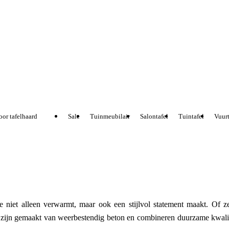
or tafelhaard
Sale
Tuinmeubilair
Salontafel
Tuintafel
Vuurta
et alleen verwarmt, maar ook een stijlvol statement maakt. Of ze
e zijn gemaakt van weerbestendig beton en combineren duurzame kwalite