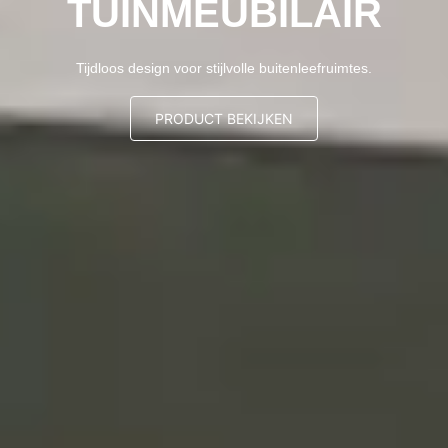
TUINMEUBILAIR
Tijdloos design voor stijlvolle buitenleefruimtes.
PRODUCT BEKIJKEN