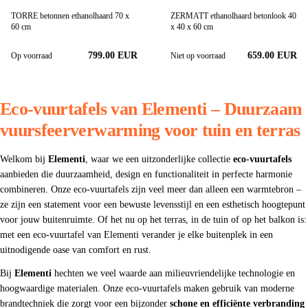
TORRE betonnen ethanolhaard 70 x
ZERMATT ethanolhaard betonlook 40
60 cm
x 40 x 60 cm
799.00
EUR
659.00 EUR
Op voorraad
Niet op voorraad
Eco-vuurtafels van Elementi – Duurzaam
vuursfeerverwarming voor tuin en terras
Welkom bij
Elementi
, waar we een uitzonderlijke collectie
eco-vuurtafels
aanbieden die duurzaamheid, design en functionaliteit in perfecte harmonie
combineren. Onze eco-vuurtafels zijn veel meer dan alleen een warmtebron –
ze zijn een statement voor een bewuste levensstijl en een esthetisch hoogtepunt
voor jouw buitenruimte. Of het nu op het terras, in de tuin of op het balkon is:
met een eco-vuurtafel van Elementi verander je elke buitenplek in een
uitnodigende oase van comfort en rust.
Bij
Elementi
hechten we veel waarde aan milieuvriendelijke technologie en
hoogwaardige materialen. Onze eco-vuurtafels maken gebruik van moderne
brandtechniek die zorgt voor een bijzonder
schone en efficiënte verbranding