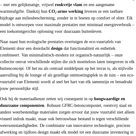
– met een gelijkmatige, vrijwel
rookvrije vlam
en een aangename
warmteafgifte. Dankzij hun
CO₂-arme werking
leveren ze een tastbare
bijdrage aan milieubescherming, zonder in te boeten op comfort of sfeer. Elk
model is ontworpen voor maximale prestaties met minimaal energieverbruik –
een toekomstgerichte oplossing voor duurzaam buitenleven.
Naar naast hun ecologische prestaties overtuigen de eco-vuurtafels van
Elementi door een doordacht
design
dat functionaliteit en esthetiek
combineert. Van minimalistisch-modern tot organisch-natuurlijk – onze
collectie omvat verschillende stijlen die zich moeiteloos laten integreren in elk
buitenconcept. Of het nu als centraal middelpunt op het terras is, als stijlvolle
aanvulling bij de lounge of als gezellige ontmoetingsplek in de tuin – een eco-
vuurtafel van Elementi wordt al snel het hart van elk samenzijn en benadrukt
jouw persoonlijke stijl.
Ook bij de materiaalkeuze zetten wij consequent in op
hoogwaardige en
duurzame componenten
. Robuust GFRC-betoncomposiet, roestvrij staal en
andere weerbestendige materialen zorgen ervoor dat jouw vuurtafel niet alleen
visueel indruk maakt, maar ook betrouwbaar bestand is tegen verschillende
weersomstandigheden. De combinatie van innovatieve technologie, precieze
afwerking en tijdloos design maakt elk model tot een duurzame investering in