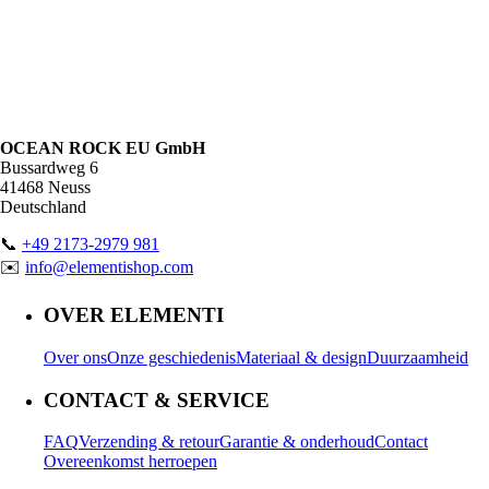
OCEAN ROCK EU GmbH
Bussardweg 6
41468 Neuss
Deutschland
📞
+49 2173-2979 981
✉️
info@elementishop.com
OVER ELEMENTI
Over ons
Onze geschiedenis
Materiaal & design
Duurzaamheid
CONTACT & SERVICE
FAQ
Verzending & retour
Garantie & onderhoud
Contact
Overeenkomst herroepen