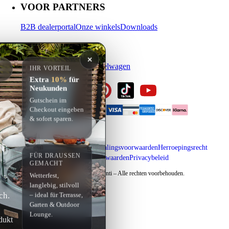
VOOR PARTNERS
B2B dealerportal
Onze winkels
Downloads
MIJN ACCOUNT
✕
Inloggen
Registreren
Winkelwagen
IHR VORTEIL
Extra
10%
für
Neukunden
Gutschein im
Checkout eingeben
& sofort sparen.
Impressum
Verzending & betalingsvoorwaarden
Herroepingsrecht
FÜR DRAUSSEN G
Algemene voorwaarden
Privacybeleid
EMACHT
Copyright © 2026 Elementi – Alle rechten voorbehouden.
Wetterfest,
langlebig, stilvoll
ch.
– ideal für Terrasse,
Garten & Outdoor
Lounge.
dukt