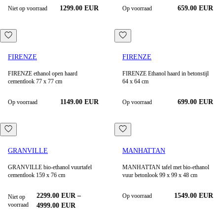
1299.00 EUR
659.00 EUR
Niet op voorraad
Op voorraad
FIRENZE
FIRENZE
FIRENZE ethanol open haard
FIRENZE Ethanol haard in betonstijl
cementlook 77 x 77 cm
64 x 64 cm
1149.00
EUR
699.00
EUR
Op voorraad
Op voorraad
GRANVILLE
MANHATTAN
GRANVILLE bio-ethanol vuurtafel
MANHATTAN tafel met bio-ethanol
cementlook 159 x 76 cm
vuur betonlook 99 x 99 x 48 cm
2299.00
EUR
–
1549.00
EUR
Op voorraad
Niet op
voorraad
4999.00
EUR