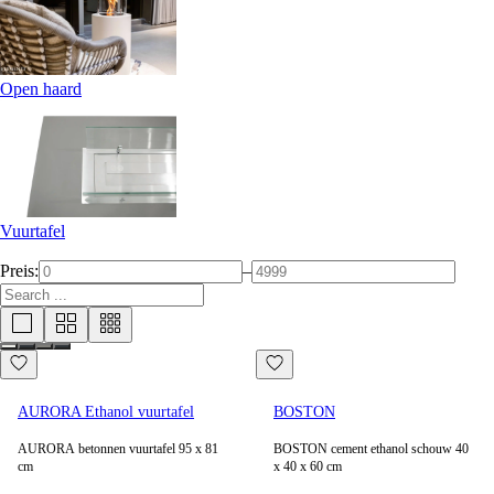
Open haard
Vuurtafel
Preis:
–
AURORA Ethanol vuurtafel
BOSTON
AURORA betonnen vuurtafel 95 x 81
BOSTON cement ethanol schouw 40
cm
x 40 x 60 cm