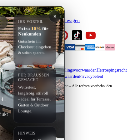
MIJN ACCOUNT
✕
Inloggen
Registreren
Winkelwagen
IHR VORTEIL
Extra
10%
für
Neukunden
Gutschein im
Checkout eingeben
& sofort sparen.
Impressum
Verzending & betalingsvoorwaarden
Herroepingsrecht
FÜR DRAUSSEN G
Algemene voorwaarden
Privacybeleid
EMACHT
Copyright © 2026 Elementi – Alle rechten voorbehouden.
Wetterfest,
langlebig, stilvoll
ch.
– ideal für Terrasse,
Garten & Outdoor
Lounge.
dukt
HINWEIS