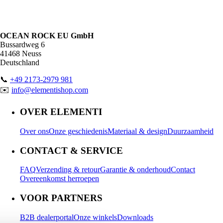
OCEAN ROCK EU GmbH
Bussardweg 6
41468 Neuss
Deutschland
📞
+49 2173-2979 981
✉️
info@elementishop.com
OVER ELEMENTI
Over ons
Onze geschiedenis
Materiaal & design
Duurzaamheid
CONTACT & SERVICE
FAQ
Verzending & retour
Garantie & onderhoud
Contact
Overeenkomst herroepen
VOOR PARTNERS
B2B dealerportal
Onze winkels
Downloads