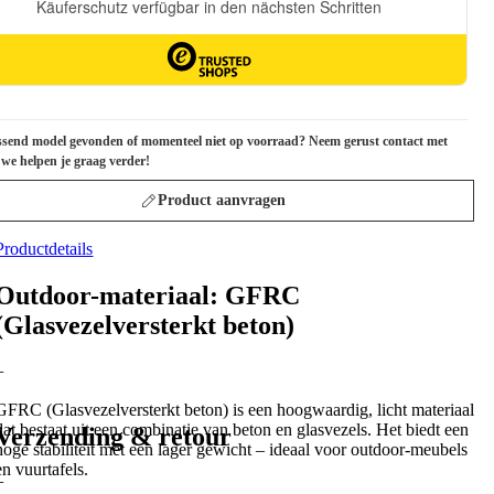
send model gevonden of momenteel niet op voorraad? Neem gerust contact met
 we helpen je graag verder!
Product aanvragen
Productdetails
Outdoor-materiaal: GFRC
(Glasvezelversterkt beton)
+
GFRC (Glasvezelversterkt beton) is een hoogwaardig, licht materiaal
dat bestaat uit een combinatie van beton en glasvezels. Het biedt een
Verzending & retour
hoge stabiliteit met een lager gewicht – ideaal voor outdoor-meubels
en vuurtafels.
+