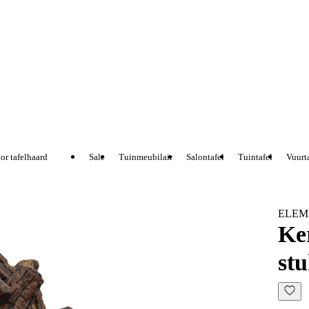
r tafelhaard
Sale
Tuinmeubilair
Salontafel
Tuintafel
Vuurta
ELEM
Ke
stu