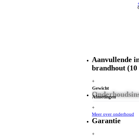
Aanvullende i
brandhout (10 
+
Gewicht
Onderhoudsins
Afmetingen
+
Meer over onderhoud
Garantie
+