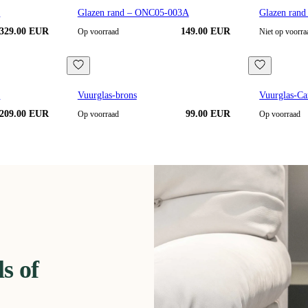
2
Glazen rand – ONC05-003A
Glazen ran
329.00 EUR
149.00 EUR
Op voorraad
Niet op voorra
1
Vuurglas-brons
Vuurglas-Ca
209.00 EUR
99.00 EUR
Op voorraad
Op voorraad
s of