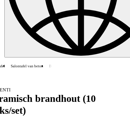
fel
Salontafel van beton
Bijzettafel van beton
CHRONOS
Open haard
ENTI
ramisch brandhout (10
ks/set)