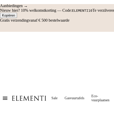
Aanbiedingen →
Nieuw hier?
10% welkomstkorting
—
Code:
Te verzilver
ELEMENTI10
Kopiëren
Gratis verzending
vanaf € 500 bestelwaarde
Eco-
Sale
Gasvuurtafels
vuurplaatsen