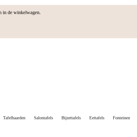
en in de winkelwagen.
Tafelhaarden
Salontafels
Bijzettafels
Eettafels
Fonteinen