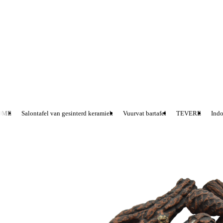
ME
Salontafel van gesinterd keramiek
Vuurvat bartafel
TEVERE
Indoo