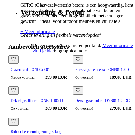
GFRC (Glasvezelversterkt beton) is een hoogwaardig, licht
materiaal dat bestaat uit een combinatie van beton en
Verzending & retour
glasvezels. Het biedt een hoge stabiliteit met een lager
gewicht – ideaal voor outdoor-meubels en vuurtafels.
+
+ Meer informatie
Gratis levering en flexibele verzendopties*
De verzendkosten variëren per land.
Meer informatie
Aanbevolen accessoires
vind je hier
biographical note
Glazen rand – ONC05-001
Roestvrijstalen deksel -ONF01-120D
299.00 EUR
189.00 EUR
Niet op voorraad
Op voorraad
Deksel gascilinder – ONB01-105-LG
Deksel gascilinder – ONB01-105-DG
269.00 EUR
279.00 EUR
Op voorraad
Op voorraad
Rubber bescherming voor gasslang