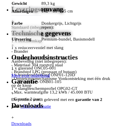
Gewicht
89,3 kg
Leveringsomvang
142 × 81 × 35 cm
Afmetingen
+
Farbe
Donkergrijs, Lichtgrijs
Standaard (inbegrepen):
Technische gegevens
1 x lavasteen 6 kg
Uitvoering
Premium-bundel, Basismodell
1 x beschermkap
+
1 x reduceerventiel met slang
- Brander
Onderhoudsinstructies
- Afmetingen Ø 51,5cm; D 5cm
Aanbeveling (niet inbegrepen):
- Materiaal 304 roestvrij staal
1 x glasrand ONC05-001
+
- Brandstof LPG (propaan of butaan)
1 x branderafdekking ONF01-120D
Meer over onderhoud
- Ontstekingsmechanisme Vonkontsteking met één druk
Garantie
1 x flessenhoes ONB01-105
op de knop
1 × slangbeschermprofiel OPG02-GT
- Max. warmteafgifte 13,2 kWh / 45.000 BTU
+
- Garantie 2 jaar
Dit product wordt geleverd met een
garantie van 2
Downloads
jaar
.
+
Meer informatie
+
Downloads