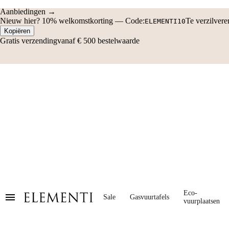
Nieuw hier?
10% welkomstkorting
—
Code:
Te verzilver
ELEMENTI10
Kopiëren
Gratis verzending
vanaf € 500 bestelwaarde
Eco-
Sale
Gasvuurtafels
vuurplaatsen