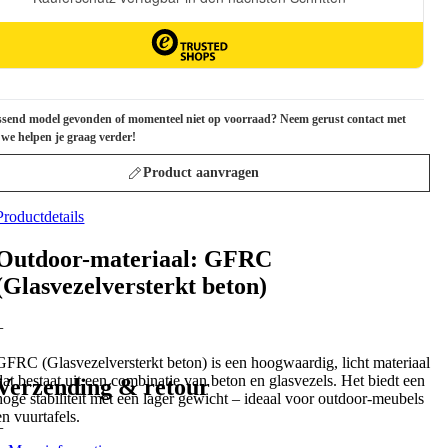
send model gevonden of momenteel niet op voorraad? Neem gerust contact met
 we helpen je graag verder!
Product aanvragen
Productdetails
Outdoor-materiaal: GFRC
(Glasvezelversterkt beton)
+
GFRC (Glasvezelversterkt beton) is een hoogwaardig, licht materiaal
dat bestaat uit een combinatie van beton en glasvezels. Het biedt een
Verzending & retour
hoge stabiliteit met een lager gewicht – ideaal voor outdoor-meubels
en vuurtafels.
+