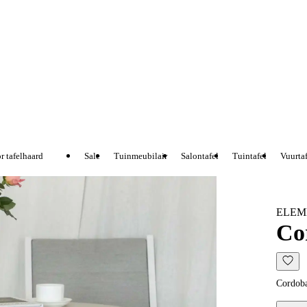
 tafelhaard
Sale
Tuinmeubilair
Salontafel
Tuintafel
Vuurtaf
ELEM
Co
Cordoba