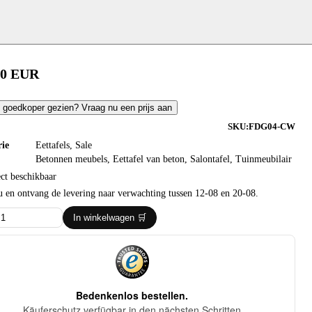
00
EUR
 goedkoper gezien? Vraag nu een prijs aan
SKU:
FDG04-CW
rie
Eettafels
,
Sale
Betonnen meubels
,
Eettafel van beton
,
Salontafel
,
Tuinmeubilair
ct beschikbaar
 en ontvang de levering naar verwachting tussen 12-08 en 20-08.
In winkelwagen 🛒