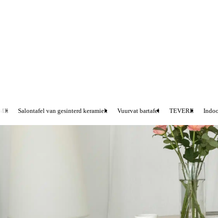
ME
Salontafel van gesinterd keramiek
Vuurvat bartafel
TEVERE
Indoor