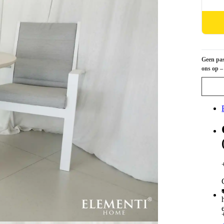
Geen pas
ons op –