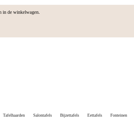
en in de winkelwagen.
Tafelhaarden
Salontafels
Bijzettafels
Eettafels
Fonteinen