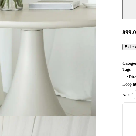
899.
Elders
Catego
Tags
Dire
Koop nu
Aantal