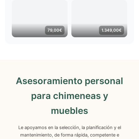
precios:
desde
3.749,99€
hasta
4.109,99€
79,00
€
1.349,00
€
Asesoramiento personal
para chimeneas y
muebles
Le apoyamos en la selección, la planificación y el
mantenimiento, de forma rápida, competente e