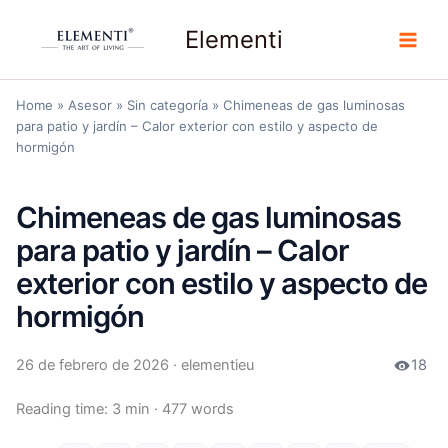
Ir
Elementi
al
contenido
Home
»
Asesor
»
Sin categoría
»
Chimeneas de gas luminosas
para patio y jardín – Calor exterior con estilo y aspecto de
hormigón
Chimeneas de gas luminosas
para patio y jardín – Calor
exterior con estilo y aspecto de
hormigón
26 de febrero de 2026
· elementieu
18
Reading time: 3 min · 477 words