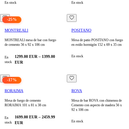
En stock
En stock
-
25
%
MONTREALl
POSITANO
MONTREALl mesa de bar con fuego
Mesa de patio POSITANO con fuego
de cemento 56 x 92 x 106 cm
en estilo hormigón 152 x 69 x 35 cm
En stock
1299.00
EUR
–
1399.00
En
stock
EUR
-
17
%
RORAIMA
ROVA
Mesa de fuego de cemento
Mesa de bar ROVA con chimenea de
RORAIMA 101 x 81 x 38 cm
Cemento con aspecto de madera 56 x
92 x 106 cm
1699.00
EUR
–
2459.99
En
En stock
stock
EUR