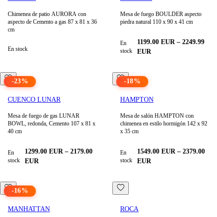
Chimenea de patio AURORA con
Mesa de fuego BOULDER aspecto
aspecto de Cemento a gas 87 x 81 x 36
piedra natural 110 x 90 x 41 cm
cm
1199.00
EUR
–
2249.99
En
En stock
stock
EUR
-
23
%
-
18
%
CUENCO LUNAR
HAMPTON
Mesa de fuego de gas LUNAR
Mesa de salón HAMPTON con
BOWL, redonda, Cemento 107 x 81 x
chimenea en estilo hormigón 142 x 92
40 cm
x 35 cm
1299.00
EUR
–
2179.00
1549.00
EUR
–
2379.00
En
En
stock
stock
EUR
EUR
-
16
%
MANHATTAN
ROCA