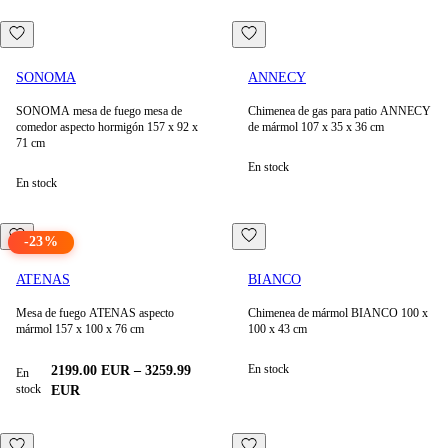
SONOMA
ANNECY
SONOMA mesa de fuego mesa de
Chimenea de gas para patio ANNECY
comedor aspecto hormigón 157 x 92 x
de mármol 107 x 35 x 36 cm
71 cm
En stock
En stock
-
23
%
ATENAS
BIANCO
Mesa de fuego ATENAS aspecto
Chimenea de mármol BIANCO 100 x
mármol 157 x 100 x 76 cm
100 x 43 cm
En stock
2199.00
EUR
–
3259.99
En
stock
EUR