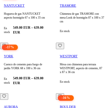
NANTUCKET
TRAMORE
Hoguera de gas NANTUCKET
Chimenea de gas TRAMORE con
aspecto hormigón 67 x 100 x 35 cm
mesa Look de hormigón 87 x 100 x 37
cm
549.00
EUR
–
639.00
En
En stock
stock
EUR
-
17
%
YORK
WESTPORT
Cuenco de cemento para fuego de
Mesa con chimenea para terraza
jardín YORK 68 x 100 x 36 cm
WESTPORT, aspecto de cemento, 87
x 87 x 36 cm
549.00
EUR
–
639.00
En
En stock
stock
EUR
-
16
%
AURORA
BOULDER