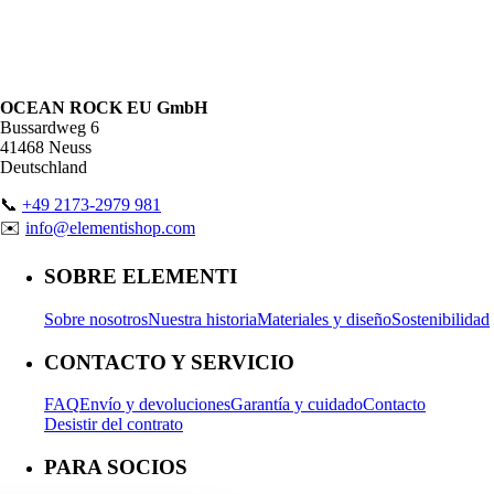
OCEAN ROCK EU GmbH
Bussardweg 6
41468 Neuss
Deutschland
📞
+49 2173-2979 981
✉️
info@elementishop.com
SOBRE ELEMENTI
Sobre nosotros
Nuestra historia
Materiales y diseño
Sostenibilidad
CONTACTO Y SERVICIO
FAQ
Envío y devoluciones
Garantía y cuidado
Contacto
Desistir del contrato
PARA SOCIOS