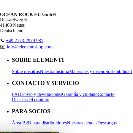
OCEAN ROCK EU GmbH
Bussardweg 6
41468 Neuss
Deutschland
📞
+49 2173-2979 981
✉️
info@elementishop.com
SOBRE ELEMENTI
Sobre nosotros
Nuestra historia
Materiales y diseño
Sostenibilidad
CONTACTO Y SERVICIO
FAQ
Envío y devoluciones
Garantía y cuidado
Contacto
Desistir del contrato
PARA SOCIOS
Área B2B para distribuidores
Nuestras tiendas
Descargas