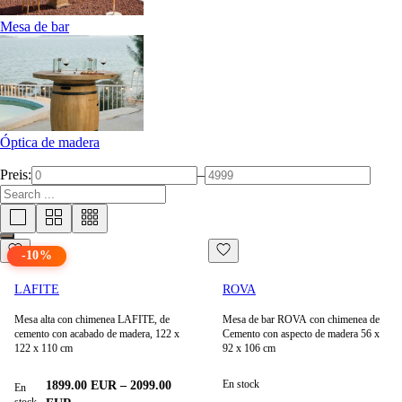
Mesa de bar
Óptica de madera
Preis:
–
-
10
%
LAFITE
ROVA
Mesa alta con chimenea LAFITE, de
Mesa de bar ROVA con chimenea de
cemento con acabado de madera, 122 x
Cemento con aspecto de madera 56 x
122 x 110 cm
92 x 106 cm
En stock
1899.00
EUR
–
2099.00
En
stock