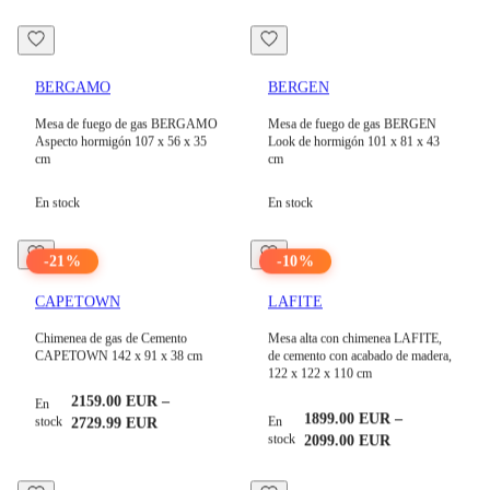
BERGAMO
BERGEN
Mesa de fuego de gas BERGAMO
Mesa de fuego de gas BERGEN
Aspecto hormigón 107 x 56 x 35
Look de hormigón 101 x 81 x 43
cm
cm
En stock
En stock
-
21
%
-
10
%
CAPETOWN
LAFITE
Chimenea de gas de Cemento
Mesa alta con chimenea LAFITE,
CAPETOWN 142 x 91 x 38 cm
de cemento con acabado de madera,
122 x 122 x 110 cm
2159.00
EUR
–
En
1899.00
EUR
–
stock
En
2729.99
EUR
stock
2099.00
EUR