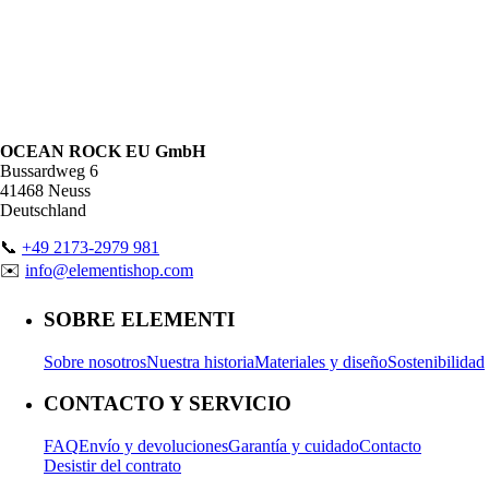
OCEAN ROCK EU GmbH
Bussardweg 6
41468 Neuss
Deutschland
📞
+49 2173-2979 981
✉️
info@elementishop.com
SOBRE ELEMENTI
Sobre nosotros
Nuestra historia
Materiales y diseño
Sostenibilidad
CONTACTO Y SERVICIO
FAQ
Envío y devoluciones
Garantía y cuidado
Contacto
Desistir del contrato