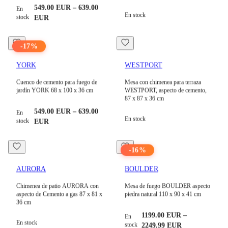
549.00
EUR
–
639.00
En
En stock
stock
EUR
-
17
%
YORK
WESTPORT
Cuenco de cemento para fuego de
Mesa con chimenea para terraza
jardín YORK 68 x 100 x 36 cm
WESTPORT, aspecto de cemento,
87 x 87 x 36 cm
549.00
EUR
–
639.00
En
En stock
stock
EUR
-
16
%
AURORA
BOULDER
Chimenea de patio AURORA con
Mesa de fuego BOULDER aspecto
aspecto de Cemento a gas 87 x 81 x
piedra natural 110 x 90 x 41 cm
36 cm
1199.00
EUR
–
En
En stock
stock
2249.99
EUR