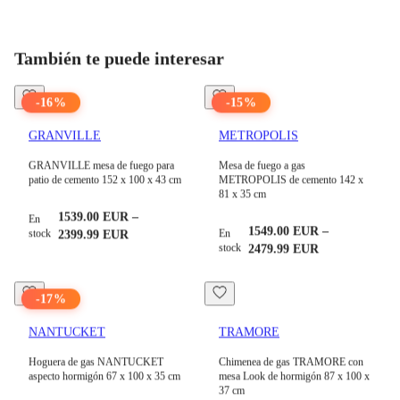
Todos los productos en
Chimeneas de gas
ver
También te puede interesar
-
16
%
-
15
%
GRANVILLE
METROPOLIS
GRANVILLE mesa de fuego para
Mesa de fuego a gas
patio de cemento 152 x 100 x 43 cm
METROPOLIS de cemento 142 x
81 x 35 cm
1539.00
EUR
–
En
1549.00
EUR
–
stock
En
2399.99
EUR
stock
2479.99
EUR
-
17
%
NANTUCKET
TRAMORE
Hoguera de gas NANTUCKET
Chimenea de gas TRAMORE con
aspecto hormigón 67 x 100 x 35 cm
mesa Look de hormigón 87 x 100 x
37 cm