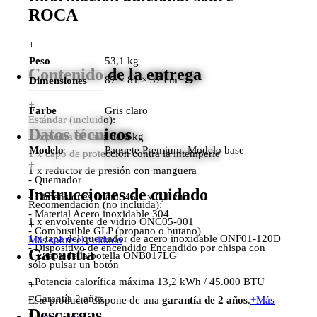
ROCA
+
Peso
53,1 kg
Contenido de la entrega
87 × 81 × 37 cm
Dimensiones
+
Farbe
Gris claro
Estándar (incluido):
Datos técnicos
1 x piedra de lava de 6 kg
Modelo
Paquete Premium, Modelo base
1 x capó de protección contra la intemperie
+
1 x reductor de presión con manguera
- Quemador
Instrucciones de cuidado
- Dimensiones Diám. 45,1 x 0,1 cm
Recomendación (no incluida):
- Material Acero inoxidable 304
1 x envolvente de vidrio ONC05-001
+
- Combustible GLP (propano o butano)
1 x tapa del quemador de acero inoxidable ONF01-120D
Más sobre el cuidado
- Dispositivo de encendido Encendido por chispa con
Garantía
1 x tapa de la botella ONB017LG
sólo pulsar un botón
- Potencia calorífica máxima 13,2 kWh / 45.000 BTU
+
- Garantía 2 años
Este producto dispone de una
garantía de 2 años
.
+
Más
Descargas
información