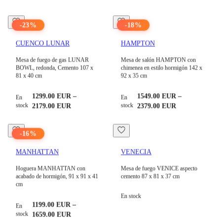
-
23
%
-
18
%
CUENCO LUNAR
HAMPTON
Mesa de fuego de gas LUNAR
Mesa de salón HAMPTON con
BOWL, redonda, Cemento 107 x
chimenea en estilo hormigón 142 x
81 x 40 cm
92 x 35 cm
1299.00
EUR
–
1549.00
EUR
–
En
En
stock
stock
2179.00
EUR
2379.00
EUR
-
16
%
MANHATTAN
VENECIA
Hoguera MANHATTAN con
Mesa de fuego VENICE aspecto
acabado de hormigón, 91 x 91 x 41
cemento 87 x 81 x 37 cm
cm
En stock
1199.00
EUR
–
En
stock
1659.00
EUR