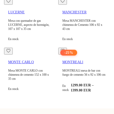
LUCERNE
MANCHESTER
Mesa con quemador de gas
Mesa MANCHESTER con
LUCERNE, aspecto de hormigón,
chimenea de Cemento 106 x 92 x
107 x 107 x 35 cm
43 cm
En stock
En stock
-
25
%
MONTE CARLO
MONTREALl
Mesa MONTE CARLO con
MONTREALl mesa de bar con
chimenea de cemento 152 x 100 x
fuego de cemento 56 x 92 x 106 cm
35 cm
1299.00
EUR
–
En
En stock
stock
1399.00
EUR