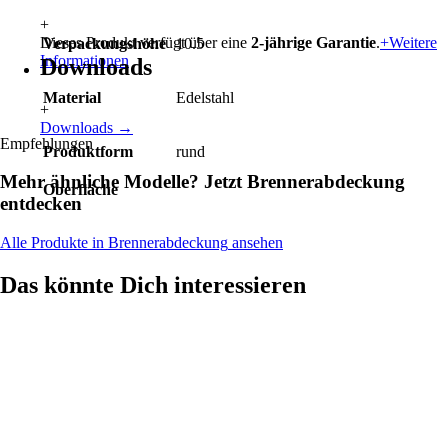
+
Dieses Produkt verfügt über eine
2-jährige Garantie
.
+
Weitere
Verpackungshöhe
10.5
Informationen
Downloads
Material
Edelstahl
+
Downloads
→
Empfehlungen
Produktform
rund
Mehr ähnliche Modelle? Jetzt
Brennerabdeckung
Oberfläche
entdecken
Alle Produkte in
Brennerabdeckung
ansehen
Das könnte Dich interessieren