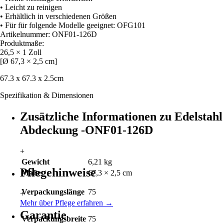
• Leicht zu reinigen
• Erhältlich in verschiedenen Größen
• Für für folgende Modelle geeignet: OFG101
Artikelnummer: ONF01-126D
Produktmaße:
26,5 × 1 Zoll
[Ø 67,3 × 2,5 cm]
67.3 x 67.3 x 2.5cm
Spezifikation & Dimensionen
Zusätzliche Informationen zu Edelstahl
Abdeckung -ONF01-126D
+
Gewicht
6,21 kg
Pflegehinweise
Maße
67,3 × 2,5 cm
Verpackungslänge
75
+
Mehr über Pflege erfahren
→
Garantie
Verpackungsbreite
75