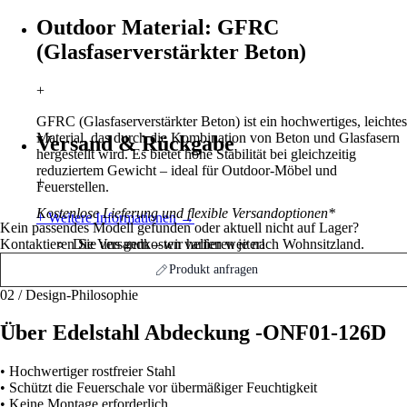
Outdoor Material: GFRC
(Glasfaserverstärkter Beton)
+
GFRC (Glasfaserverstärkter Beton) ist ein hochwertiges, leichtes
Material, das durch die Kombination von Beton und Glasfasern
Versand & Rückgabe
hergestellt wird. Es bietet hohe Stabilität bei gleichzeitig
reduziertem Gewicht – ideal für Outdoor-Möbel und
+
Feuerstellen.
Kostenlose Lieferung und flexible Versandoptionen*
+ Weitere Informationen
→
Kein passendes Modell gefunden oder aktuell nicht auf Lager?
Kontaktieren Sie uns gern – wir helfen weiter!
Die Versandkosten variieren je nach Wohnsitzland.
Weitere Informationen finden Sie hier
→
Produkt anfragen
02 / Design-Philosophie
Über
Edelstahl Abdeckung -ONF01-126D
• Hochwertiger rostfreier Stahl
• Schützt die Feuerschale vor übermäßiger Feuchtigkeit
• Keine Montage erforderlich