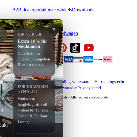
B2B dealerportal
Onze winkels
Downloads
MIJN ACCOUNT
✕
Inloggen
Registreren
Winkelwagen
IHR VORTEIL
Extra
10%
für
Neukunden
Gutschein im
Checkout eingeben
& sofort sparen.
Impressum
Verzending & betalingsvoorwaarden
Herroepingsrecht
FÜR DRAUSSEN G
Algemene voorwaarden
Privacybeleid
EMACHT
Copyright © 2026 Elementi – Alle rechten voorbehouden.
Wetterfest,
langlebig, stilvoll
ch.
– ideal für Terrasse,
Garten & Outdoor
Lounge.
dukt