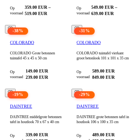
359.00
EUR
–
549.00
EUR
–
Op
Op
voorraad
voorraad
519.00
EUR
639.00
EUR
-
38
%
-
31
%
COLORADO
COLORADO
COLORADO Grote betonnen
COLORADO tuintafel vierkant
tuintafel 45 x 45 x 50 cm
groot betonlook 101 x 101 x 35 cm
149.00
EUR
589.00
EUR
Op
Op
voorraad
voorraad
239.00
EUR
849.00
EUR
-
19
%
-
29
%
DAINTREE
DAINTREE
DAINTREE middelgrote betonnen
DAINTREE grote betonnen tafel in
tafel in houtlook 70 x 67 x 40 cm
houtlook 106 x 100 x 35 cm
339.00
EUR
489.00
EUR
Op
Op