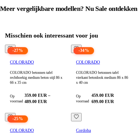
Meer vergelijkbare modellen? Nu
Sale
ontdekken
Alle producten in
Sale
bekijken
Misschien ook interessant voor jou
-
27
%
-
34
%
COLORADO
COLORADO
COLORADO betonnen tafel
COLORADO betonnen tafel
rechthoekig medium beton stijl 86 x
vierkant betonlook medium 86 x 86
66 x 35 cm
x 40 cm
359.00
EUR
–
459.00
EUR
Op
Op
voorraad
voorraad
489.00
EUR
699.00
EUR
-
25
%
COLORADO
Cordoba