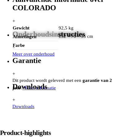
COLORADO
+
Gewicht
92,5 kg
Onderhoudsinstructies
152 × 76 × 35 cm
Afmetingen
Farbe
+
Meer over onderhoud
Garantie
+
Dit product wordt geleverd met een
garantie van 2
Downloads
jaar
.
+
Meer informatie
+
Downloads
Product-highlights