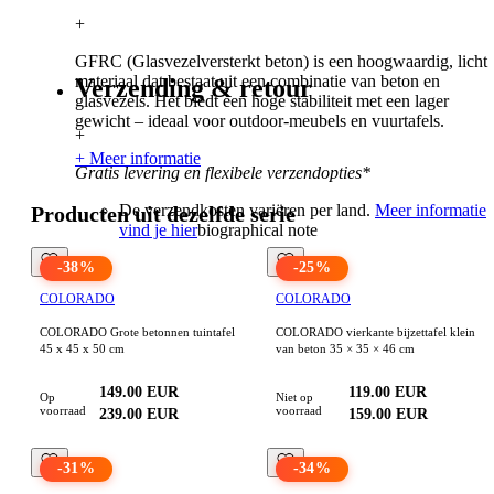
+
GFRC (Glasvezelversterkt beton) is een hoogwaardig, licht
materiaal dat bestaat uit een combinatie van beton en
Verzending & retour
glasvezels. Het biedt een hoge stabiliteit met een lager
gewicht – ideaal voor outdoor-meubels en vuurtafels.
+
+ Meer informatie
Gratis levering en flexibele verzendopties*
De verzendkosten variëren per land.
Meer informatie
Producten uit dezelfde serie
vind je hier
biographical note
-
38
%
-
25
%
COLORADO
COLORADO
COLORADO Grote betonnen tuintafel
COLORADO vierkante bijzettafel klein
45 x 45 x 50 cm
van beton 35 × 35 × 46 cm
149.00
EUR
119.00
EUR
Op
Niet op
voorraad
voorraad
239.00
EUR
159.00
EUR
-
31
%
-
34
%