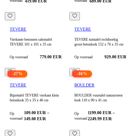
voorraad
voorraad
419.00
EUR
689.00
EUR
TEVERE
TEVERE
Vierkante betonnen salontafel
TEVERE tuintafel rechthoekig
TEVERE 101 x 101 x 35 cm
groot betonlook 152 x 76 x 35 cm
779.00
EUR
929.00
EUR
Op voorraad
Op voorraad
-
27
%
-
16
%
TEVERE
BOULDER
Bijzettafel TEVERE vierkant klein
BOULDER vuurtafel natuursteen
betonlook 35 x 35 x 46 cm
look 110 x 90 x 41 cm
109.00
EUR
–
1199.00
EUR
–
Op
Op
voorraad
voorraad
149.00
EUR
2249.99
EUR