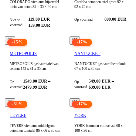
COLORADO vierkante bijzettafel
Cordoba betonnen tafel groot 92 x
klein van beton 35 × 35 × 46 cm
92 x 75 cm
119.00
EUR
899.00 EUR
Op voorraad
Niet op
voorraad
159.00
EUR
-
15
%
-
17
%
METROPOLIS
NANTUCKET
METROPOLIS gashaardtafel van
NANTUCKET gashaard betonlook
cement 142 x 81 x 35 cm
67 x 100 x 35 cm
1549.00
EUR
–
549.00
EUR
–
Op
Op
voorraad
voorraad
2479.99
EUR
639.00
EUR
-
31
%
-
17
%
TEVERE
YORK
TEVERE vierkante middelgrote
YORK betonnen vuurschaal 68 x
betonnen tuintafel 86 x 66 x 35 cm
100 x 36 cm