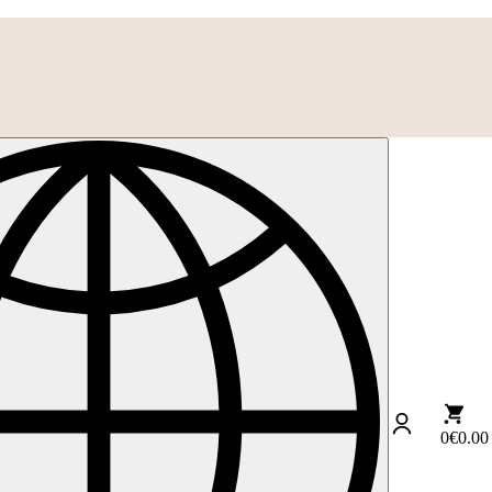
0
€0.00