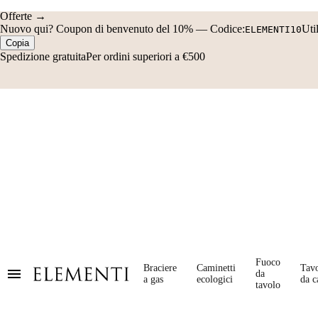
Offerte →
Nuovo qui?
Coupon di benvenuto del 10%
—
Codice:
Uti
ELEMENTI10
Copia
Spedizione gratuita
Per ordini superiori a €500
Fuoco
Braciere
Caminetti
Tavo
da
a gas
ecologici
da c
tavolo