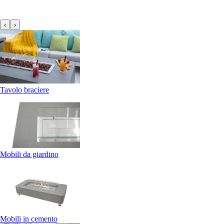
‹
›
Tavolo braciere
Mobili da giardino
Mobili in cemento