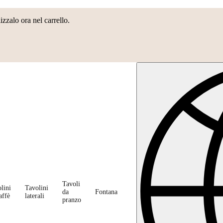
lizzalo ora nel carrello.
Tavoli
lini
Tavolini
da
Fontana
affè
laterali
pranzo