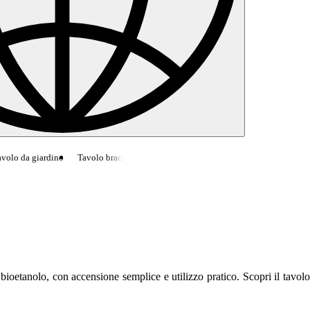
volo da giardino
Tavolo braciere
Tavolino da caffè in cemento
DAINTRE
etanolo, con accensione semplice e utilizzo pratico. Scopri il tavolo