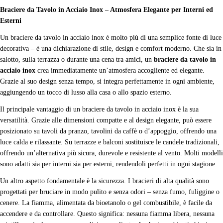
Braciere da Tavolo in Acciaio Inox – Atmosfera Elegante per Interni ed
Esterni
Un braciere da tavolo in acciaio inox è molto più di una semplice fonte di luce
decorativa – è una dichiarazione di stile, design e comfort moderno. Che sia in
salotto, sulla terrazza o durante una cena tra amici, un
braciere da tavolo in
acciaio inox
crea immediatamente un’atmosfera accogliente ed elegante.
Grazie al suo design senza tempo, si integra perfettamente in ogni ambiente,
aggiungendo un tocco di lusso alla casa o allo spazio esterno.
Il principale vantaggio di un braciere da tavolo in acciaio inox è la sua
versatilità. Grazie alle dimensioni compatte e al design elegante, può essere
posizionato su tavoli da pranzo, tavolini da caffè o d’appoggio, offrendo una
luce calda e rilassante. Su terrazze e balconi sostituisce le candele tradizionali,
offrendo un’alternativa più sicura, durevole e resistente al vento. Molti modelli
sono adatti sia per interni sia per esterni, rendendoli perfetti in ogni stagione.
Un altro aspetto fondamentale è la sicurezza. I bracieri di alta qualità sono
progettati per bruciare in modo pulito e senza odori – senza fumo, fuliggine o
cenere. La fiamma, alimentata da bioetanolo o gel combustibile, è facile da
accendere e da controllare. Questo significa: nessuna fiamma libera, nessuna