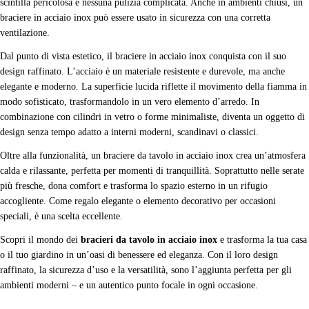
scintilla pericolosa e nessuna pulizia complicata. Anche in ambienti chiusi, un
braciere in acciaio inox può essere usato in sicurezza con una corretta
ventilazione.
Dal punto di vista estetico, il braciere in acciaio inox conquista con il suo
design raffinato. L’acciaio è un materiale resistente e durevole, ma anche
elegante e moderno. La superficie lucida riflette il movimento della fiamma in
modo sofisticato, trasformandolo in un vero elemento d’arredo. In
combinazione con cilindri in vetro o forme minimaliste, diventa un oggetto di
design senza tempo adatto a interni moderni, scandinavi o classici.
Oltre alla funzionalità, un braciere da tavolo in acciaio inox crea un’atmosfera
calda e rilassante, perfetta per momenti di tranquillità. Soprattutto nelle serate
più fresche, dona comfort e trasforma lo spazio esterno in un rifugio
accogliente. Come regalo elegante o elemento decorativo per occasioni
speciali, è una scelta eccellente.
Scopri il mondo dei
bracieri da tavolo in acciaio inox
e trasforma la tua casa
o il tuo giardino in un’oasi di benessere ed eleganza. Con il loro design
raffinato, la sicurezza d’uso e la versatilità, sono l’aggiunta perfetta per gli
ambienti moderni – e un autentico punto focale in ogni occasione.