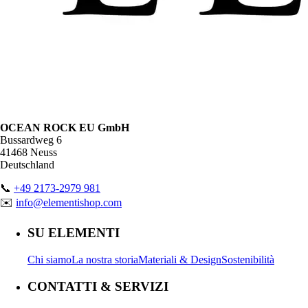
OCEAN ROCK EU GmbH
Bussardweg 6
41468 Neuss
Deutschland
📞
+49 2173-2979 981
✉️
info@elementishop.com
SU ELEMENTI
Chi siamo
La nostra storia
Materiali & Design
Sostenibilità
CONTATTI & SERVIZI