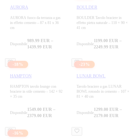
AURORA
BOULDER
AURORA fuoco da terrazza a gas
BOULDER Tavolo braciere in
in effetto cemento – 87 x 81 x 36
effetto pietra naturale – 110 × 90 ×
cm
41 cm
989.99
EUR
–
1199.00
EUR
–
Disponibile
Disponibile
1439.99
EUR
2249.99
EUR
-
18
%
-
23
%
HAMPTON
LUNAR BOWL
HAMPTON tavolo lounge con
Tavolo braciere a gas LUNAR
braciere in stile cemento – 142 × 92
BOWL rotondo in cemento – 107 ×
× 35 cm
81 × 40 cm
1549.00
EUR
–
1299.00
EUR
–
Disponibile
Disponibile
2379.00
EUR
2179.00
EUR
-
16
%