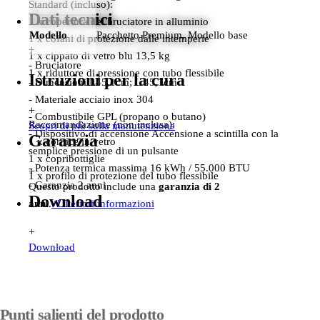
Standard (incluso):
Dati tecnici
1 x copertura del bruciatore in alluminio
Modello
Pacchetto Premium, Modello base
1 x cofani di protezione dalle intemperie
+
1 x cippato di vetro blu 13,5 kg
- Bruciatore
1 x riduttore di pressione con tubo flessibile
Istruzioni per la cura
- Dimensioni L45,1cm; L 45,1cm
- Materiale acciaio inox 304
+
- Combustibile GPL (propano o butano)
Raccomandazione (non inclusa):
Scopri di più sulla manutenzione
- Dispositivo di accensione Accensione a scintilla con la
Garanzia
1 x cornice in vetro
semplice pressione di un pulsante
1 x copribottiglie
- Potenza termica massima 16 kWh / 55.000 BTU
+
1 x profilo di protezione del tubo flessibile
- Garanzia 2 anni
Questo prodotto include una
garanzia di 2
Download
anni
.
+
Ulteriori informazioni
+
Download
Punti salienti del prodotto