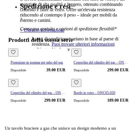
materiale di alta qualità e leggero, ottenuto combinando
Spedizione e resi
cemento e fibre di vetro. Offre un'elevata resistenza
riducendo al contempo il peso – ideale per mobili da
+
esterno e camini.
Consegna gratuita e opzioni di spedizione flessibili*
+ Ulteriori informazioni
I costi di spedizione variano in base al paese di
Prodotti della stessa serie
residenza.
Puoi trovare ulteriori informazioni
qui
biographical note
Protezione in gomma per tubo del gas
Coperchio del cilindro del gas – ONB406-LG
39.00 EUR
299.00 EUR
Disponibile
Disponibile
Coperchio del cilindro del gas – ONB406-DG
Bordo in vetro – ONC05-020
299.00 EUR
189.00 EUR
Disponibile
Disponibile
Un tavolo braciere a gas che unisce un design moderno a un