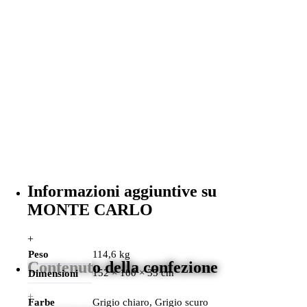
Informazioni aggiuntive su
MONTE CARLO
+
Peso
114,6 kg
Contenuto della confezione
152 × 100 × 35 cm
Dimensioni
+
Farbe
Grigio chiaro, Grigio scuro