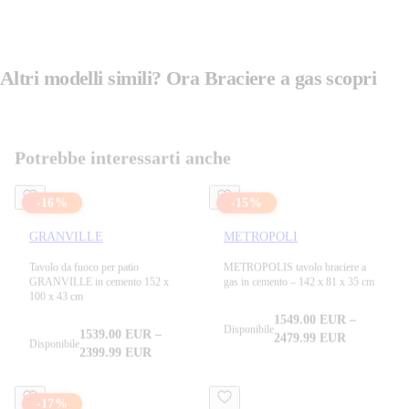
Altri modelli simili? Ora
Braciere a gas
scopri
Vedi tutti i prodotti in
Braciere a gas
Potrebbe interessarti anche
-
16
%
-
15
%
GRANVILLE
METROPOLI
Tavolo da fuoco per patio
METROPOLIS tavolo braciere a
GRANVILLE in cemento 152 x
gas in cemento – 142 x 81 x 35 cm
100 x 43 cm
1549.00
EUR
–
Disponibile
1539.00
EUR
–
2479.99
EUR
Disponibile
2399.99
EUR
-
17
%