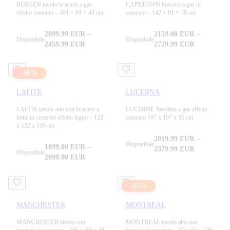
BERGEN tavolo braciere a gas
CAPETOWN braciere a gas in
effetto cemento – 101 × 81 × 43 cm
cemento – 142 × 91 × 38 cm
2099.99
EUR
–
2159.00
EUR
–
Disponibile
Disponibile
2459.99
EUR
2729.99
EUR
-
10
%
LAFITE
LUCERNA
LAFITE tavolo alto con braciere a
LUCERNE Tavolino a gas effetto
botte in cemento effetto legno – 122
cemento 107 x 107 x 35 cm
x 122 x 110 cm
2019.99
EUR
–
Disponibile
1899.00
EUR
–
2379.99
EUR
Disponibile
2099.00
EUR
-
25
%
MANCHESTER
MONTREAL
MANCHESTER tavolo con
MONTREAL tavolo alto con