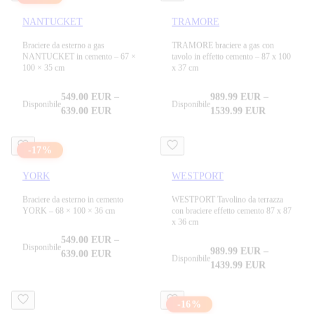
NANTUCKET
TRAMORE
Braciere da esterno a gas
TRAMORE braciere a gas con
NANTUCKET in cemento – 67 ×
tavolo in effetto cemento – 87 x 100
100 × 35 cm
x 37 cm
549.00
EUR
–
989.99
EUR
–
Disponibile
Disponibile
639.00
EUR
1539.99
EUR
-
17
%
YORK
WESTPORT
Braciere da esterno in cemento
WESTPORT Tavolino da terrazza
YORK – 68 × 100 × 36 cm
con braciere effetto cemento 87 x 87
x 36 cm
549.00
EUR
–
Disponibile
989.99
EUR
–
639.00
EUR
Disponibile
1439.99
EUR
-
16
%