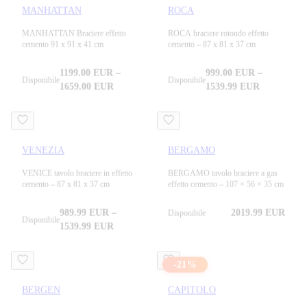
MANHATTAN
ROCA
MANHATTAN Braciere effetto
ROCA braciere rotondo effetto
cemento 91 x 91 x 41 cm
cemento – 87 x 81 x 37 cm
1199.00
EUR
–
999.00
EUR
–
Disponibile
Disponibile
1659.00
EUR
1539.99
EUR
VENEZIA
BERGAMO
VENICE tavolo braciere in effetto
BERGAMO tavolo braciere a gas
cemento – 87 x 81 x 37 cm
effetto cemento – 107 × 56 × 35 cm
989.99
EUR
–
2019.99
EUR
Disponibile
Disponibile
1539.99
EUR
-
21
%
BERGEN
CAPITOLO