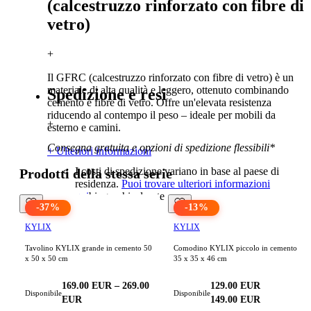
(calcestruzzo rinforzato con fibre di
vetro)
+
Il GFRC (calcestruzzo rinforzato con fibre di vetro) è un
materiale di alta qualità e leggero, ottenuto combinando
Spedizione e resi
cemento e fibre di vetro. Offre un'elevata resistenza
riducendo al contempo il peso – ideale per mobili da
+
esterno e camini.
Consegna gratuita e opzioni di spedizione flessibili*
+ Ulteriori informazioni
I costi di spedizione variano in base al paese di
Prodotti della stessa serie
residenza.
Puoi trovare ulteriori informazioni
qui
biographical note
-
37
%
-
13
%
KYLIX
KYLIX
Tavolino KYLIX grande in cemento 50
Comodino KYLIX piccolo in cemento
x 50 x 50 cm
35 x 35 x 46 cm
169.00
EUR
–
269.00
129.00
EUR
Disponibile
Disponibile
EUR
149.00
EUR