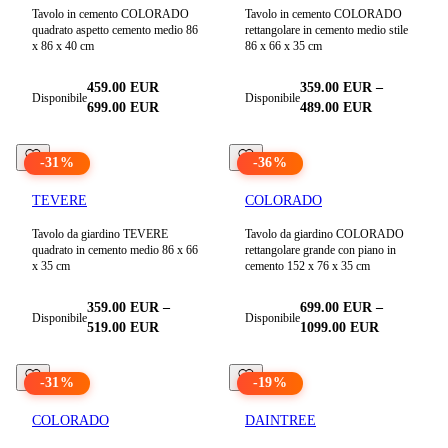
Tavolo in cemento COLORADO
Tavolo in cemento COLORADO
quadrato aspetto cemento medio 86
rettangolare in cemento medio stile
x 86 x 40 cm
86 x 66 x 35 cm
459.00
EUR
359.00
EUR
–
Disponibile
Disponibile
699.00
EUR
489.00
EUR
-
31
%
-
36
%
TEVERE
COLORADO
Tavolo da giardino TEVERE
Tavolo da giardino COLORADO
quadrato in cemento medio 86 x 66
rettangolare grande con piano in
x 35 cm
cemento 152 x 76 x 35 cm
359.00
EUR
–
699.00
EUR
–
Disponibile
Disponibile
519.00
EUR
1099.00
EUR
-
31
%
-
19
%
COLORADO
DAINTREE