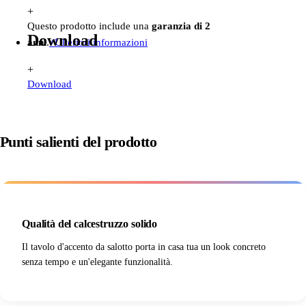
+
Questo prodotto include una
garanzia di 2
Download
anni
.
+
Ulteriori informazioni
+
Download
Punti salienti del prodotto
Qualità del calcestruzzo solido
Il tavolo d'accento da salotto porta in casa tua un look concreto
senza tempo e un'elegante funzionalità.