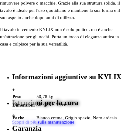
rimuovere polvere o macchie. Grazie alla sua struttura solida, il
tavolo è ideale per l'uso quotidiano e mantiene la sua forma e il
suo aspetto anche dopo anni di utilizzo.
Il tavolo in cemento KYLIX non è solo pratico, ma è anche
un'attrazione per gli occhi. Porta un tocco di eleganza antica in
casa e colpisce per la sua versatilità.
Informazioni aggiuntive su KYLIX
+
Peso
50,78 kg
Istruzioni per la cura
86 × 86 × 35 cm
Dimensioni
+
Farbe
Bianco crema, Grigio spazio, Nero ardesia
Scopri di più sulla manutenzione
Garanzia