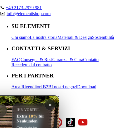
📞
+49 2173-2979 981
✉️
info@elementishop.com
SU ELEMENTI
Chi siamo
La nostra storia
Materiali & Design
Sostenibilità
CONTATTI & SERVIZI
FAQ
Consegna & Resi
Garanzia & Cura
Contatto
Recedere dal contratto
PER I PARTNER
Area Rivenditori B2B
I nostri negozi
Download
IL MIO ACCOUNT
✕
Accedi
Registrati
Carrello
IHR VORTEIL
Extra
10%
für
Neukunden
Gutschein im