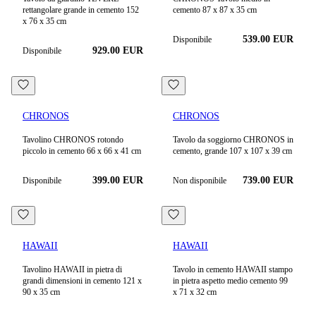
rettangolare grande in cemento 152
cemento 87 x 87 x 35 cm
x 76 x 35 cm
539.00
EUR
Disponibile
929.00
EUR
Disponibile
CHRONOS
CHRONOS
Tavolino CHRONOS rotondo
Tavolo da soggiorno CHRONOS in
piccolo in cemento 66 x 66 x 41 cm
cemento, grande 107 x 107 x 39 cm
399.00
EUR
739.00
EUR
Disponibile
Non disponibile
HAWAII
HAWAII
Tavolino HAWAII in pietra di
Tavolo in cemento HAWAII stampo
grandi dimensioni in cemento 121 x
in pietra aspetto medio cemento 99
90 x 35 cm
x 71 x 32 cm