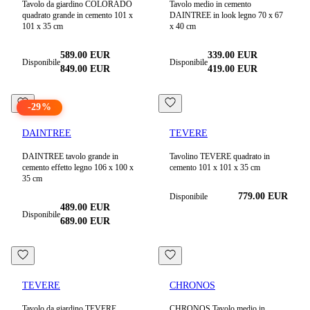
Tavolo da giardino COLORADO
Tavolo medio in cemento
quadrato grande in cemento 101 x
DAINTREE in look legno 70 x 67
101 x 35 cm
x 40 cm
589.00
EUR
339.00
EUR
Disponibile
Disponibile
849.00
EUR
419.00
EUR
-
29
%
DAINTREE
TEVERE
DAINTREE tavolo grande in
Tavolino TEVERE quadrato in
cemento effetto legno 106 x 100 x
cemento 101 x 101 x 35 cm
35 cm
779.00
EUR
Disponibile
489.00
EUR
Disponibile
689.00
EUR
TEVERE
CHRONOS
Tavolo da giardino TEVERE
CHRONOS Tavolo medio in