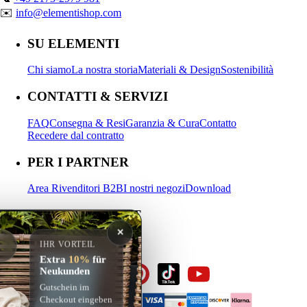
✉️
info@elementishop.com
SU ELEMENTI
Chi siamo
La nostra storia
Materiali & Design
Sostenibilità
CONTATTI & SERVIZI
FAQ
Consegna & Resi
Garanzia & Cura
Contatto
Recedere dal contratto
PER I PARTNER
Area Rivenditori B2B
I nostri negozi
Download
IL MIO ACCOUNT
✕
Accedi
Registrati
Carrello
IHR VORTEIL
Extra
10%
für
Neukunden
Gutschein im
Checkout eingeben