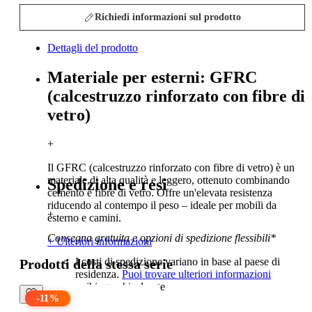
Richiedi informazioni sul prodotto
Dettagli del prodotto
Materiale per esterni: GFRC
(calcestruzzo rinforzato con fibre di
vetro)
+
Il GFRC (calcestruzzo rinforzato con fibre di vetro) è un
materiale di alta qualità e leggero, ottenuto combinando
Spedizione e resi
cemento e fibre di vetro. Offre un'elevata resistenza
riducendo al contempo il peso – ideale per mobili da
+
esterno e camini.
Consegna gratuita e opzioni di spedizione flessibili*
+ Ulteriori informazioni
I costi di spedizione variano in base al paese di
Prodotti della stessa serie
residenza.
Puoi trovare ulteriori informazioni
qui
biographical note
-
11
%