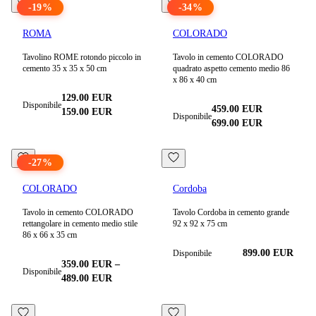
-
19
%
-
34
%
ROMA
COLORADO
Tavolino ROME rotondo piccolo in
Tavolo in cemento COLORADO
cemento 35 x 35 x 50 cm
quadrato aspetto cemento medio 86
x 86 x 40 cm
129.00
EUR
Disponibile
459.00
EUR
159.00
EUR
Disponibile
699.00
EUR
-
27
%
COLORADO
Cordoba
Tavolo in cemento COLORADO
Tavolo Cordoba in cemento grande
rettangolare in cemento medio stile
92 x 92 x 75 cm
86 x 66 x 35 cm
899.00 EUR
Disponibile
359.00
EUR
–
Disponibile
489.00
EUR