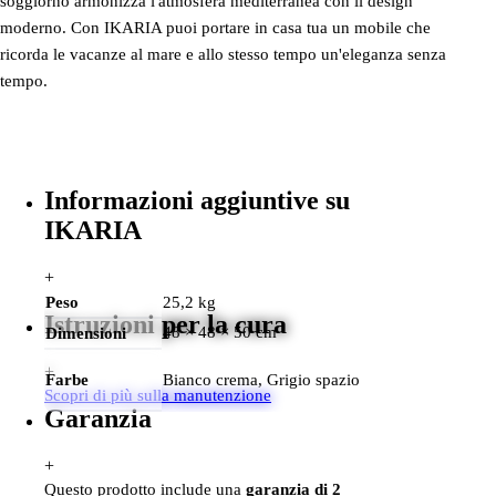
soggiorno armonizza l'atmosfera mediterranea con il design
moderno. Con IKARIA puoi portare in casa tua un mobile che
ricorda le vacanze al mare e allo stesso tempo un'eleganza senza
tempo.
Informazioni aggiuntive su
IKARIA
+
Peso
25,2 kg
Istruzioni per la cura
48 × 48 × 50 cm
Dimensioni
+
Farbe
Bianco crema, Grigio spazio
Scopri di più sulla manutenzione
Garanzia
+
Questo prodotto include una
garanzia di 2