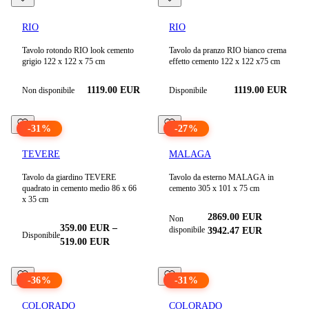
RIO
RIO
Tavolo rotondo RIO look cemento
Tavolo da pranzo RIO bianco crema
grigio 122 x 122 x 75 cm
effetto cemento 122 x 122 x75 cm
1119.00 EUR
1119.00 EUR
Non disponibile
Disponibile
-
31
%
-
27
%
TEVERE
MALAGA
Tavolo da giardino TEVERE
Tavolo da esterno MALAGA in
quadrato in cemento medio 86 x 66
cemento 305 x 101 x 75 cm
x 35 cm
2869.00 EUR
Non
359.00
EUR
–
disponibile
3942.47
EUR
Disponibile
519.00
EUR
-
36
%
-
31
%
COLORADO
COLORADO