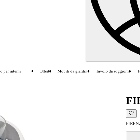
 per interni
Offerta
Mobili da giardino
Tavolo da soggiorno
Ta
FI
FIRENZE