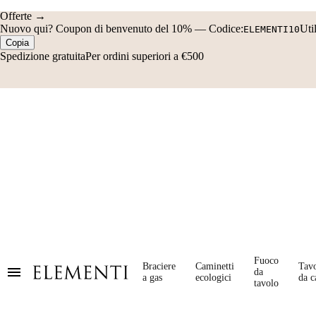
Offerte →
Nuovo qui?
Coupon di benvenuto del 10%
—
Codice:
Uti
ELEMENTI10
Copia
Spedizione gratuita
Per ordini superiori a €500
Fuoco
Braciere
Caminetti
Tavo
da
a gas
ecologici
da c
tavolo