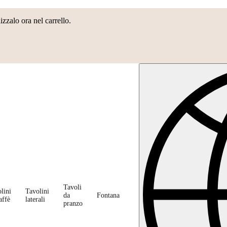
lizzalo ora nel carrello.
Tavoli
lini
Tavolini
da
Fontana
affè
laterali
pranzo