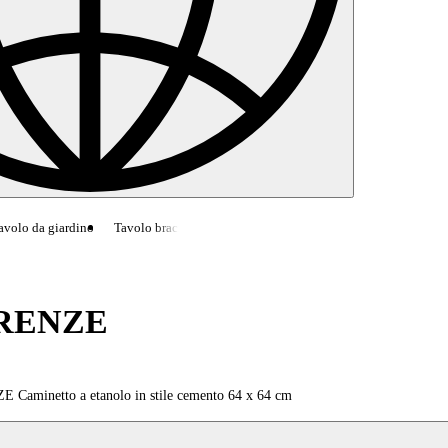
volo da giardino
Tavolo braciere
Tavolino da caffè in cemento
DAINTRE
RENZE
 Caminetto a etanolo in stile cemento 64 x 64 cm