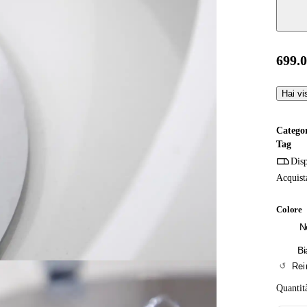
699.
Hai vi
Catego
Tag
Dis
Acquista
Colore
N
Bi
Rei
Quantit