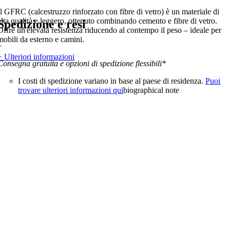
Il GFRC (calcestruzzo rinforzato con fibre di vetro) è un materiale di
alta qualità e leggero, ottenuto combinando cemento e fibre di vetro.
Spedizione e resi
Offre un'elevata resistenza riducendo al contempo il peso – ideale per
mobili da esterno e camini.
+
+ Ulteriori informazioni
Consegna gratuita e opzioni di spedizione flessibili*
I costi di spedizione variano in base al paese di residenza.
Puoi
trovare ulteriori informazioni qui
biographical note