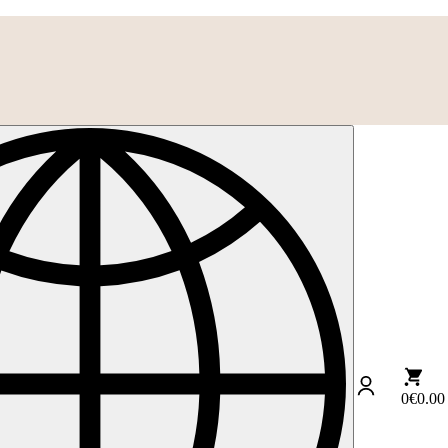
0
€0.00