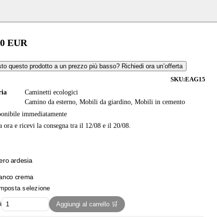
00
EUR
sto questo prodotto a un prezzo più basso? Richiedi ora un’offerta
SKU:
EAG15
ria
Caminetti ecologici
Camino da esterno
,
Mobili da giardino
,
Mobili in cemento
ponibile immediatamente
 ora e ricevi la consegna tra il 12/08 e il 20/08.
ero ardesia
anco crema
mposta selezione
à
Aggiungi al carrello 🛒