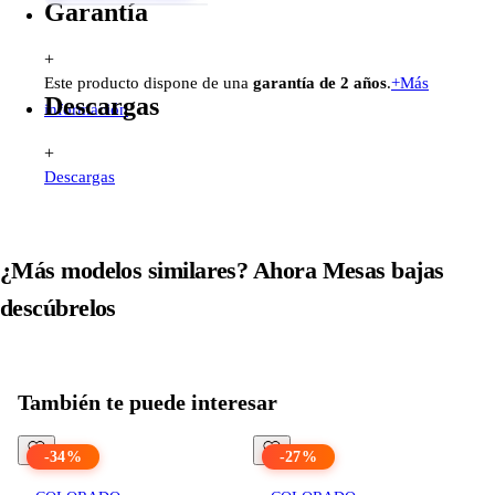
Garantía
+
Este producto dispone de una
garantía de 2 años
.
+
Más
Descargas
información
+
Descargas
¿Más modelos similares? Ahora
Mesas bajas
descúbrelos
Todos los productos en
Mesas bajas
ver
También te puede interesar
-
34
%
-
27
%