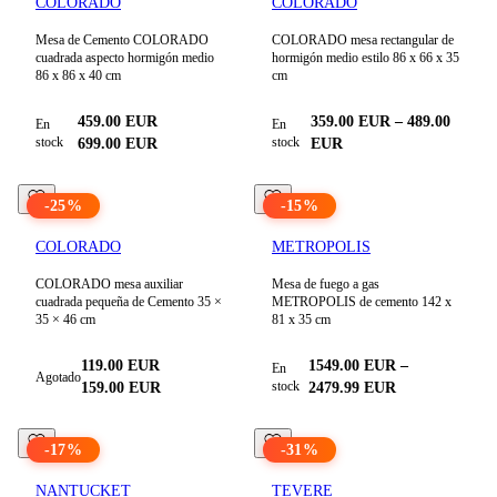
COLORADO
COLORADO
Mesa de Cemento COLORADO
COLORADO mesa rectangular de
cuadrada aspecto hormigón medio
hormigón medio estilo 86 x 66 x 35
86 x 86 x 40 cm
cm
459.00
EUR
359.00
EUR
–
489.00
En
En
stock
stock
699.00
EUR
EUR
-
25
%
-
15
%
COLORADO
METROPOLIS
COLORADO mesa auxiliar
Mesa de fuego a gas
cuadrada pequeña de Cemento 35 ×
METROPOLIS de cemento 142 x
35 × 46 cm
81 x 35 cm
119.00
EUR
1549.00
EUR
–
En
Agotado
stock
159.00
EUR
2479.99
EUR
-
17
%
-
31
%
NANTUCKET
TEVERE