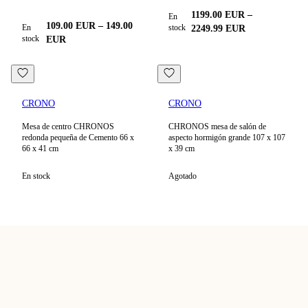
1199.00
EUR
–
En
109.00
EUR
–
149.00
En
stock
2249.99
EUR
stock
EUR
CRONO
CRONO
Mesa de centro CHRONOS
CHRONOS mesa de salón de
redonda pequeña de Cemento 66 x
aspecto hormigón grande 107 x 107
66 x 41 cm
x 39 cm
En stock
Agotado