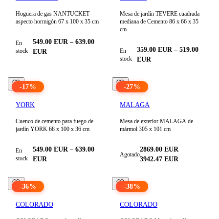
Hoguera de gas NANTUCKET
Mesa de jardín TEVERE cuadrada
aspecto hormigón 67 x 100 x 35 cm
mediana de Cemento 86 x 66 x 35
cm
549.00
EUR
–
639.00
En
359.00
EUR
–
519.00
stock
En
EUR
stock
EUR
-
17
%
-
27
%
YORK
MALAGA
Cuenco de cemento para fuego de
Mesa de exterior MALAGA de
jardín YORK 68 x 100 x 36 cm
mármol 305 x 101 cm
549.00
EUR
–
639.00
2869.00 EUR
En
Agotado
stock
EUR
3942.47
EUR
-
36
%
-
38
%
COLORADO
COLORADO