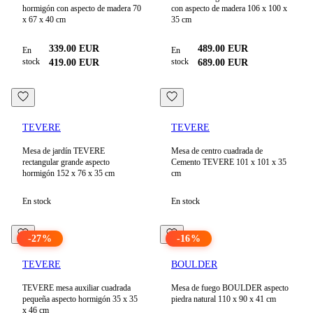
hormigón con aspecto de madera 70
con aspecto de madera 106 x 100 x
x 67 x 40 cm
35 cm
339.00
EUR
489.00
EUR
En
En
stock
stock
419.00
EUR
689.00
EUR
TEVERE
TEVERE
Mesa de jardín TEVERE
Mesa de centro cuadrada de
rectangular grande aspecto
Cemento TEVERE 101 x 101 x 35
hormigón 152 x 76 x 35 cm
cm
En stock
En stock
-
27
%
-
16
%
TEVERE
BOULDER
TEVERE mesa auxiliar cuadrada
Mesa de fuego BOULDER aspecto
pequeña aspecto hormigón 35 x 35
piedra natural 110 x 90 x 41 cm
x 46 cm