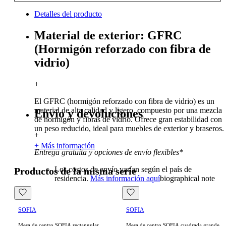
Detalles del producto
Material de exterior: GFRC
(Hormigón reforzado con fibra de
vidrio)
+
El GFRC (hormigón reforzado con fibra de vidrio) es un
material de alta calidad y ligero, compuesto por una mezcla
Envío y devoluciones
de hormigón y fibras de vidrio. Ofrece gran estabilidad con
un peso reducido, ideal para muebles de exterior y braseros.
+
+ Más información
Entrega gratuita y opciones de envío flexibles*
Los costos de envío varían según el país de
Productos de la misma serie
residencia.
Más información aquí
biographical note
SOFIA
SOFIA
Mesa de centro SOFIA rectangular
Mesa de centro SOFIA cuadrada grande