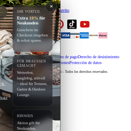
✕
Iniciar sesión
Registrarse
Carrito
IHR VORTEIL
Extra
10%
für
Neukunden
Gutschein im
Checkout eingeben
& sofort sparen.
Aviso legal
Envío y condiciones de pago
Derecho de desistimiento
FÜR DRAUSSEN G
Términos y condiciones
Protección de datos
EMACHT
Copyright © 2026 Elementi – Todos los derechos reservados.
Wetterfest,
langlebig, stilvoll
ch.
– ideal für Terrasse,
Garten & Outdoor
Lounge.
dukt
HINWEIS
Aktion gilt für
Neukunden.