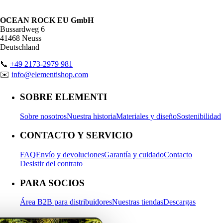
OCEAN ROCK EU GmbH
Bussardweg 6
41468 Neuss
Deutschland
📞
+49 2173-2979 981
✉️
info@elementishop.com
SOBRE ELEMENTI
Sobre nosotros
Nuestra historia
Materiales y diseño
Sostenibilidad
CONTACTO Y SERVICIO
FAQ
Envío y devoluciones
Garantía y cuidado
Contacto
Desistir del contrato
PARA SOCIOS
Área B2B para distribuidores
Nuestras tiendas
Descargas
MI CUENTA