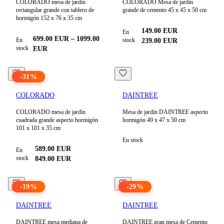
COLORADO mesa de jardín
COLORADO Mesa de jardín
rectangular grande con tablero de
grande de cemento 45 x 45 x 50 cm
hormigón 152 x 76 x 35 cm
149.00
EUR
En
699.00
EUR
–
1099.00
En
stock
239.00
EUR
stock
EUR
-
31
%
COLORADO
DAINTREE
COLORADO mesa de jardín
Mesa de jardín DAINTREE aspecto
cuadrada grande aspecto hormigón
hormigón 49 x 47 x 50 cm
101 x 101 x 35 cm
En stock
589.00
EUR
En
stock
849.00
EUR
-
19
%
-
29
%
DAINTREE
DAINTREE
DAINTREE mesa mediana de
DAINTREE gran mesa de Cemento