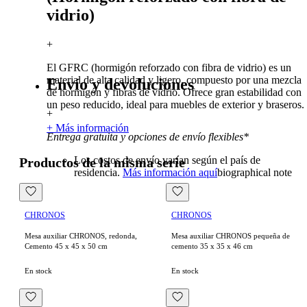
vidrio)
+
El GFRC (hormigón reforzado con fibra de vidrio) es un
material de alta calidad y ligero, compuesto por una mezcla
Envío y devoluciones
de hormigón y fibras de vidrio. Ofrece gran estabilidad con
un peso reducido, ideal para muebles de exterior y braseros.
+
+ Más información
Entrega gratuita y opciones de envío flexibles*
Los costos de envío varían según el país de
Productos de la misma serie
residencia.
Más información aquí
biographical note
CHRONOS
CHRONOS
Mesa auxiliar CHRONOS, redonda,
Mesa auxiliar CHRONOS pequeña de
Cemento 45 x 45 x 50 cm
cemento 35 x 35 x 46 cm
En stock
En stock