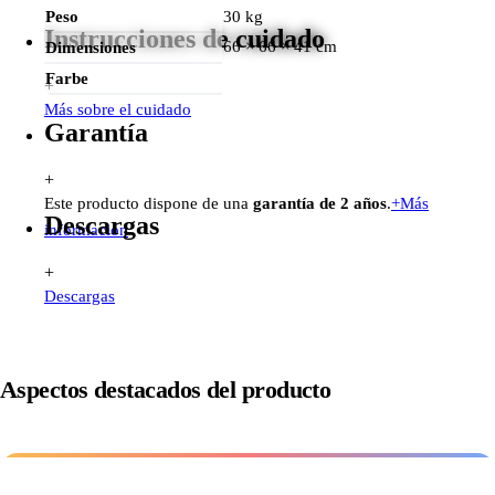
Peso
30 kg
Instrucciones de cuidado
66 × 66 × 41 cm
Dimensiones
Farbe
+
Más sobre el cuidado
Garantía
+
Este producto dispone de una
garantía de 2 años
.
+
Más
Descargas
información
+
Descargas
Aspectos destacados del producto