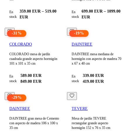
359.00
EUR
–
519.00
699.00
EUR
–
1099.00
En
En
stock
stock
EUR
EUR
-
31
%
-
19
%
COLORADO
DAINTREE
COLORADO mesa de jardín
DAINTREE mesa mediana de
cuadrada grande aspecto hormigón
hormigón con aspecto de madera 70
101 x 101 x 35 cm
x 67 x 40 cm
589.00
EUR
339.00
EUR
En
En
stock
stock
849.00
EUR
419.00
EUR
-
29
%
DAINTREE
TEVERE
DAINTREE gran mesa de Cemento
Mesa de jardín TEVERE
con aspecto de madera 106 x 100 x
rectangular grande aspecto
35 cm
hormigón 152 x 76 x 35 cm