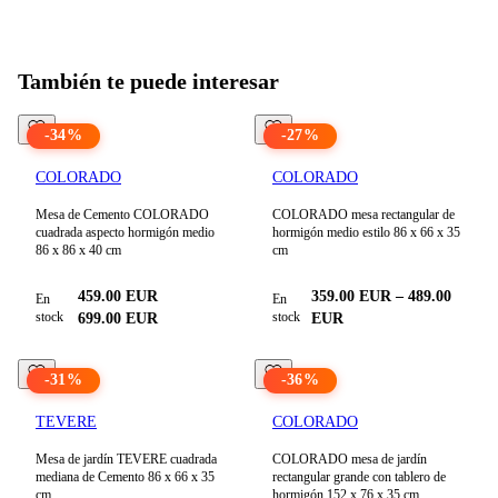
Todos los productos en
Mesas bajas
ver
También te puede interesar
-
34
%
-
27
%
COLORADO
COLORADO
Mesa de Cemento COLORADO
COLORADO mesa rectangular de
cuadrada aspecto hormigón medio
hormigón medio estilo 86 x 66 x 35
86 x 86 x 40 cm
cm
459.00
EUR
359.00
EUR
–
489.00
En
En
stock
stock
699.00
EUR
EUR
-
31
%
-
36
%
TEVERE
COLORADO
Mesa de jardín TEVERE cuadrada
COLORADO mesa de jardín
mediana de Cemento 86 x 66 x 35
rectangular grande con tablero de
cm
hormigón 152 x 76 x 35 cm