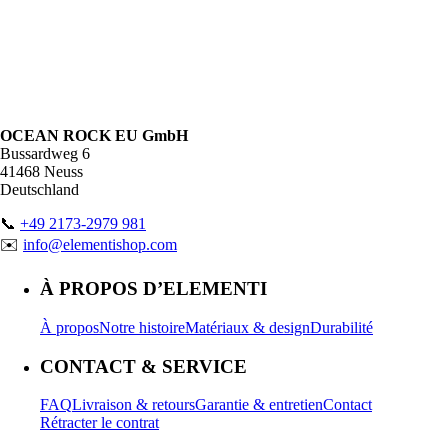
OCEAN ROCK EU GmbH
Bussardweg 6
41468 Neuss
Deutschland
📞
+49 2173-2979 981
✉️
info@elementishop.com
À PROPOS D’ELEMENTI
À propos
Notre histoire
Matériaux & design
Durabilité
CONTACT & SERVICE
FAQ
Livraison & retours
Garantie & entretien
Contact
Rétracter le contrat