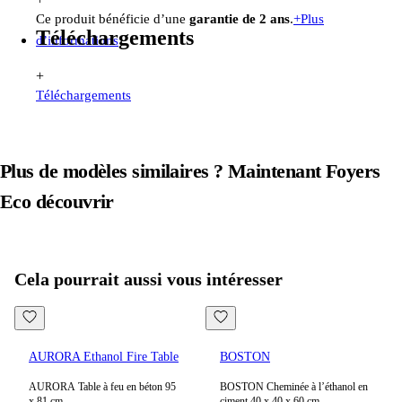
Ce produit bénéficie d’une
garantie de 2 ans
.
+
Plus
Téléchargements
d’informations
+
Téléchargements
Plus de modèles similaires ? Maintenant
Foyers
Eco
découvrir
Voir tous les produits dans
Foyers Eco
Cela pourrait aussi vous intéresser
AURORA Ethanol Fire Table
BOSTON
AURORA Table à feu en béton 95
BOSTON Cheminée à l’éthanol en
x 81 cm
ciment 40 x 40 x 60 cm