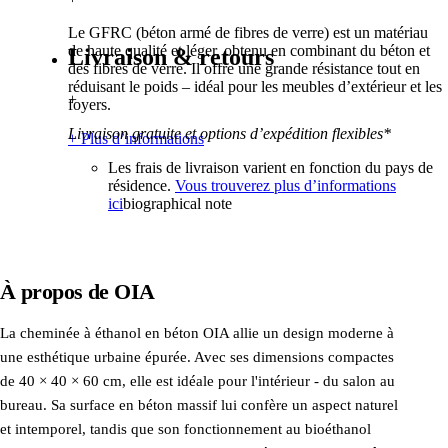
Le GFRC (béton armé de fibres de verre) est un matériau
de haute qualité et léger, obtenu en combinant du béton et
Livraison & retours
des fibres de verre. Il offre une grande résistance tout en
réduisant le poids – idéal pour les meubles d’extérieur et les
+
foyers.
Livraison gratuite et options d’expédition flexibles*
+ Plus d’informations
Les frais de livraison varient en fonction du pays de
résidence.
Vous trouverez plus d’informations
ici
biographical note
À propos de
OIA
La cheminée à éthanol en béton OIA allie un design moderne à
une esthétique urbaine épurée. Avec ses dimensions compactes
de 40 × 40 × 60 cm, elle est idéale pour l'intérieur - du salon au
bureau. Sa surface en béton massif lui confère un aspect naturel
et intemporel, tandis que son fonctionnement au bioéthanol