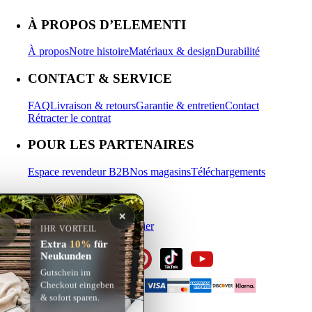
À PROPOS D’ELEMENTI
À propos
Notre histoire
Matériaux & design
Durabilité
CONTACT & SERVICE
FAQ
Livraison & retours
Garantie & entretien
Contact
Rétracter le contrat
POUR LES PARTENAIRES
Espace revendeur B2B
Nos magasins
Téléchargements
MON COMPTE
✕
Se connecter
S’inscrire
Panier
IHR VORTEIL
Extra
10%
für
Neukunden
Gutschein im
Checkout eingeben
& sofort sparen.