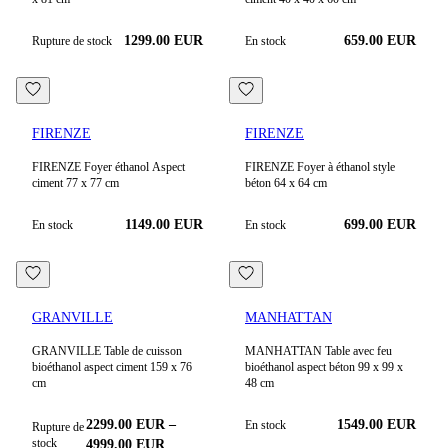
1299.00 EUR
659.00 EUR
Rupture de stock
En stock
FIRENZE
FIRENZE
FIRENZE Foyer éthanol Aspect
FIRENZE Foyer à éthanol style
ciment 77 x 77 cm
béton 64 x 64 cm
1149.00
EUR
699.00
EUR
En stock
En stock
GRANVILLE
MANHATTAN
GRANVILLE Table de cuisson
MANHATTAN Table avec feu
bioéthanol aspect ciment 159 x 76
bioéthanol aspect béton 99 x 99 x
cm
48 cm
2299.00
EUR
–
1549.00
EUR
En stock
Rupture de
stock
4999.00
EUR