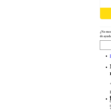
¿No enco
de ayuda