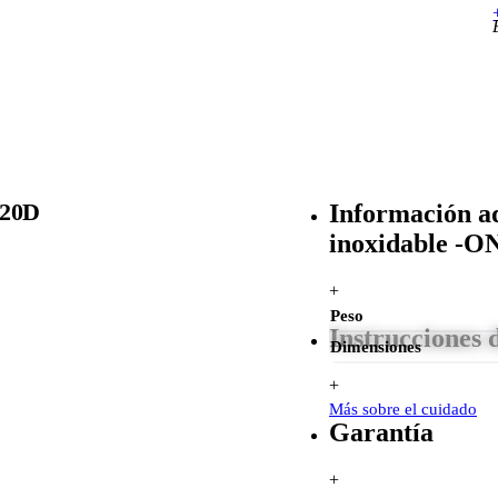
220D
Información ad
inoxidable -O
+
Peso
Instrucciones 
Dimensiones
+
Más sobre el cuidado
Garantía
+