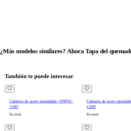
¿Más modelos similares? Ahora
Tapa del quemad
Todos los productos en
Tapa del quemador
ver
También te puede interesar
Cubierta de acero inoxidable -ONF01-
Cubierta de acero inoxida
119D
120D
En stock
En stock