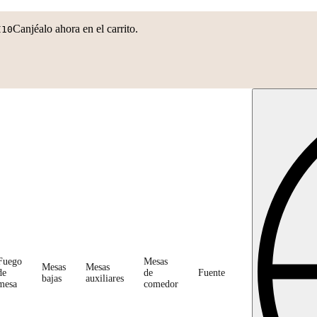
Canjéalo ahora en el carrito.
I10
Fuego
Mesas
Mesas
Mesas
de
de
Fuente
bajas
auxiliares
mesa
comedor