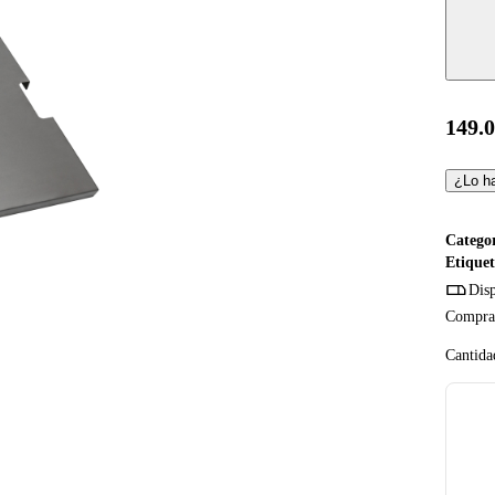
149.
¿Lo ha
Catego
Etiquet
Dis
Compra 
Cantida