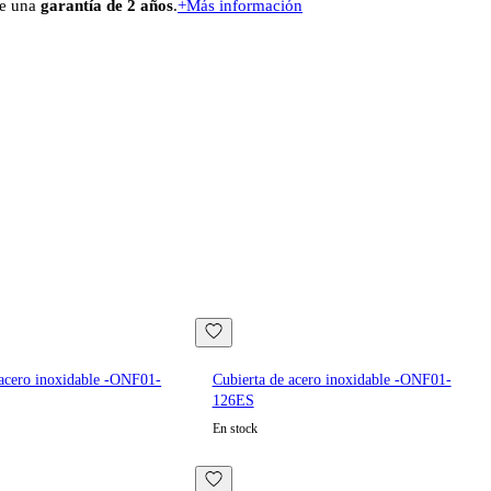
de una
garantía de 2 años
.
+
Más información
 acero inoxidable -ONF01-
Cubierta de acero inoxidable -ONF01-
126ES
En stock