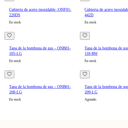
Cubierta de acero inoxidable -ONF01-
Cubierta de acero inoxida
220DS
442D
En stock
En stock
Tapa de la bombona de gas – ONB01-
Tapa de la bombona de g
105-LG
118-RW
En stock
En stock
Tapa de la bombona de gas – ONB01-
Tapa de la bombona de g
208-LG
209-LG
En stock
Agotado