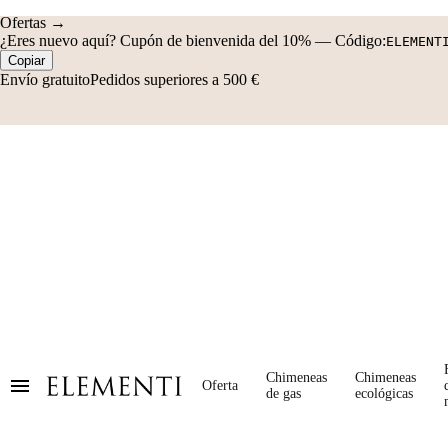
Ofertas →
¿Eres nuevo aquí?
Cupón de bienvenida del 10%
—
Código:
ELEMENT
Copiar
Envío gratuito
Pedidos superiores a 500 €
Chimeneas
Chimeneas
Oferta
de gas
ecológicas