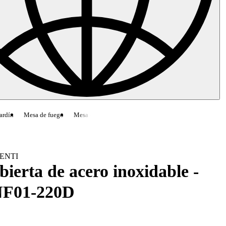
rdín
Mesa de fuego
Mesa de centro de cemento
DAINTREE
Mesa auxil
ENTI
ierta de acero inoxidable -
F01-220D