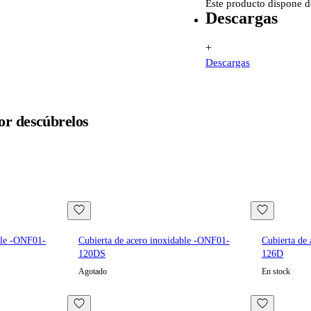
Este producto dispone 
Descargas
+
Descargas
or
descúbrelos
ble -ONF01-
Cubierta de acero inoxidable -ONF01-
Cubierta de
120DS
126D
Agotado
En stock