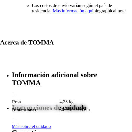
Los costos de envío varían según el país de
residencia.
Más información aquí
biographical note
Acerca de
TOMMA
Información adicional sobre
TOMMA
+
Peso
4,23 kg
Instrucciones de cuidado
30 × 30 × 39 cm
Dimensiones
+
Más sobre el cuidado