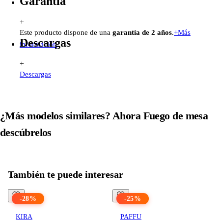
Garantía
+
Este producto dispone de una
garantía de 2 años
.
+
Más
Descargas
información
+
Descargas
¿Más modelos similares? Ahora
Fuego de mesa
descúbrelos
Todos los productos en
Fuego de mesa
ver
También te puede interesar
-
28
%
-
25
%
KIRA
PAFFU