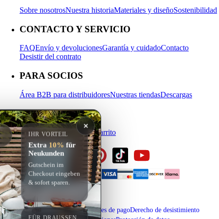
Sobre nosotros
Nuestra historia
Materiales y diseño
Sostenibilidad
CONTACTO Y SERVICIO
FAQ
Envío y devoluciones
Garantía y cuidado
Contacto
Desistir del contrato
PARA SOCIOS
Área B2B para distribuidores
Nuestras tiendas
Descargas
MI CUENTA
✕
Iniciar sesión
Registrarse
Carrito
IHR VORTEIL
Extra
10%
für
Neukunden
Gutschein im
Checkout eingeben
& sofort sparen.
Aviso legal
Envío y condiciones de pago
Derecho de desistimiento
FÜR DRAUSSEN G