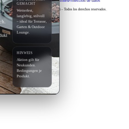
Términos y condiciones
Protección de datos
EMACHT
Copyright © 2026 Elementi – Todos los derechos reservados.
Wetterfest,
langlebig, stilvoll
ch.
– ideal für Terrasse,
Garten & Outdoor
Lounge.
dukt
HINWEIS
Aktion gilt für
Neukunden.
Bedingungen je
Produkt.