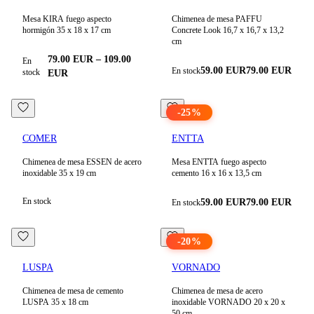
Mesa KIRA fuego aspecto
Chimenea de mesa PAFFU
hormigón 35 x 18 x 17 cm
Concrete Look 16,7 x 16,7 x 13,2
cm
79.00
EUR
–
109.00
En
59.00
EUR
79.00
EUR
En stock
stock
EUR
-
25
%
COMER
ENTTA
Chimenea de mesa ESSEN de acero
Mesa ENTTA fuego aspecto
inoxidable 35 x 19 cm
cemento 16 x 16 x 13,5 cm
En stock
59.00
EUR
79.00
EUR
En stock
-
20
%
LUSPA
VORNADO
Chimenea de mesa de cemento
Chimenea de mesa de acero
LUSPA 35 x 18 cm
inoxidable VORNADO 20 x 20 x
50 cm