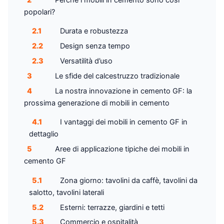
popolari?
2.1
Durata e robustezza
2.2
Design senza tempo
2.3
Versatilità d’uso
3
Le sfide del calcestruzzo tradizionale
4
La nostra innovazione in cemento GF: la
prossima generazione di mobili in cemento
4.1
I vantaggi dei mobili in cemento GF in
dettaglio
5
Aree di applicazione tipiche dei mobili in
cemento GF
5.1
Zona giorno: tavolini da caffè, tavolini da
salotto, tavolini laterali
5.2
Esterni: terrazze, giardini e tetti
5.3
Commercio e ospitalità