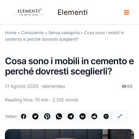
Vai
Elementi
al
contenuto
Home
»
Consulente
»
Senza categoria
»
Cosa sono i mobili in
cemento e perché dovresti sceglierli?
Cosa sono i mobili in cemento e
perché dovresti sceglierli?
11 Agosto 2025
· elementieu
88
Reading time: 10 min · 2.105 words
🔗
Teilen: