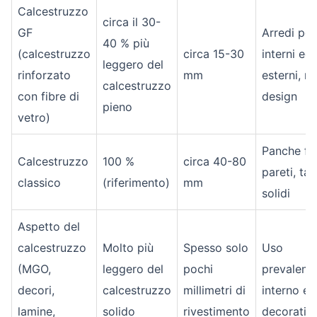
Calcestruzzo
circa il 30-
GF
Arredi per
40 % più
(calcestruzzo
circa 15-30
interni ed
leggero del
rinforzato
mm
esterni, mo
calcestruzzo
con fibre di
design
pieno
vetro)
Panche fis
Calcestruzzo
100 %
circa 40-80
pareti, tav
classico
(riferimento)
mm
solidi
Aspetto del
calcestruzzo
Molto più
Spesso solo
Uso
(MGO,
leggero del
pochi
prevalent
decori,
calcestruzzo
millimetri di
interno e
lamine,
solido
rivestimento
decorativ