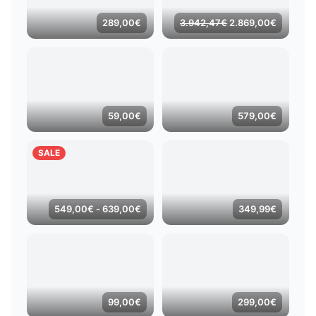
Il
Il
289,00
€
3.942,47
€
2.869,00
€
prezzo
prezzo
originale
attuale
era:
è:
3.942,47€.
2.869,00
59,00
€
579,00
€
SALE
Fascia
549,00
€
-
639,00
€
349,99
€
di
prezzo:
da
549,00€
a
639,00€
99,00
€
299,00
€