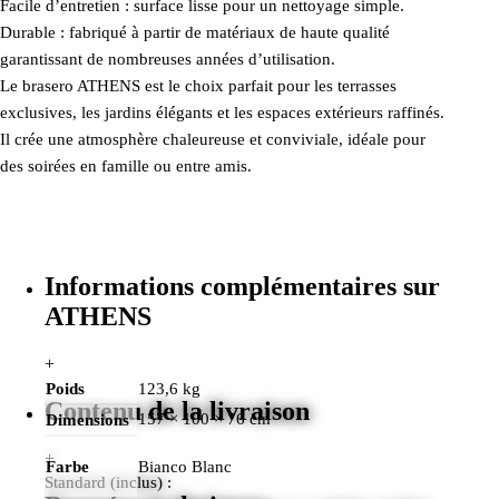
Facile d’entretien : surface lisse pour un nettoyage simple.
Durable : fabriqué à partir de matériaux de haute qualité
garantissant de nombreuses années d’utilisation.
Le brasero ATHENS est le choix parfait pour les terrasses
exclusives, les jardins élégants et les espaces extérieurs raffinés.
Il crée une atmosphère chaleureuse et conviviale, idéale pour
des soirées en famille ou entre amis.
Informations complémentaires sur
ATHENS
+
Poids
123,6 kg
Contenu de la livraison
157 × 100 × 76 cm
Dimensions
+
Farbe
Bianco Blanc
Standard (inclus) :