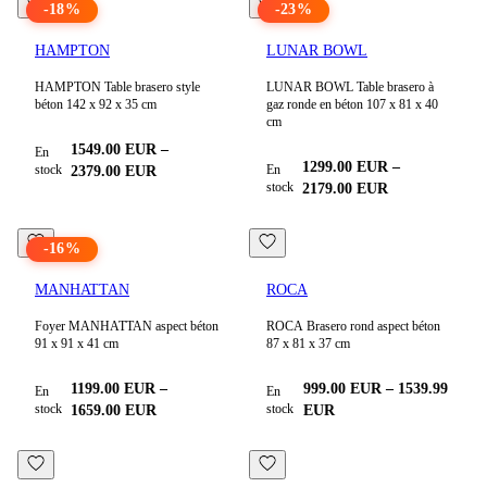
-
18
%
-
23
%
HAMPTON
LUNAR BOWL
HAMPTON Table brasero style
LUNAR BOWL Table brasero à
béton 142 x 92 x 35 cm
gaz ronde en béton 107 x 81 x 40
cm
1549.00
EUR
–
En
1299.00
EUR
–
stock
En
2379.00
EUR
stock
2179.00
EUR
-
16
%
MANHATTAN
ROCA
Foyer MANHATTAN aspect béton
ROCA Brasero rond aspect béton
91 x 91 x 41 cm
87 x 81 x 37 cm
1199.00
EUR
–
999.00
EUR
–
1539.99
En
En
stock
stock
1659.00
EUR
EUR