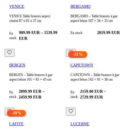
VENICE
BERGAMO
VENICE Table brasero aspect
BERGAMO – Table brasero à gaz
ciment 87 x 81 x 37 cm
aspect béton 107 × 56 × 35 cm
989.99
EUR
–
1539.99
2019.99
EUR
En stock
En
stock
EUR
-
21
%
BERGEN
CAPETOWN
BERGEN – Table brasero à gaz
CAPETOWN – Table brasero à gaz
aspect béton 101 × 81 × 43 cm
aspect béton 142 × 91 × 38 cm
2099.99
EUR
–
2159.00
EUR
–
En
En
stock
stock
2459.99
EUR
2729.99
EUR
-
10
%
LAFITE
LUCERNE