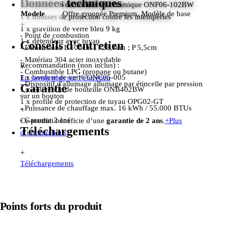
Données techniques
1 x couvercle de brûleur en céramique ONF06-102BW
Modele
Offre groupée Premium, Modèle de base
1 x housses de protection contre les intempéries
+
1 x gravillon de verre bleu 9 kg
- Point de combustion
1 x détendeur avec tuyau
Conseils d’entretien
- Dimensions L 105cm ; l 28,8cm ; P 5,5cm
- Matériau 304 acier inoxydable
Recommandation (non inclus) :
+
- Combustible LPG (propane ou butane)
1 x bordure de verre ONC05-005
En savoir plus sur l’entretien
- Dispositif d'allumage allumage par étincelle par pression
Garantie
1 x couvercle de bouteille ONB402BW
sur un bouton
1 x profilé de protection de tuyau OPG02-GT
- Puissance de chauffage max. 16 kWh / 55.000 BTUs
+
- Garantie 2 ans
Ce produit bénéficie d’une
garantie de 2 ans
.
+
Plus
Téléchargements
d’informations
+
Téléchargements
Points forts du produit