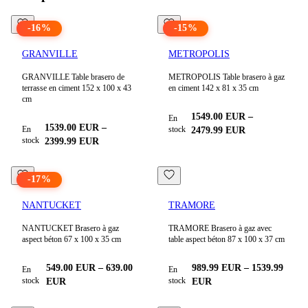
-
16
%
-
15
%
GRANVILLE
METROPOLIS
GRANVILLE Table brasero de
METROPOLIS Table brasero à gaz
terrasse en ciment 152 x 100 x 43
en ciment 142 x 81 x 35 cm
cm
1549.00
EUR
–
En
1539.00
EUR
–
En
stock
2479.99
EUR
stock
2399.99
EUR
-
17
%
NANTUCKET
TRAMORE
NANTUCKET Brasero à gaz
TRAMORE Brasero à gaz avec
aspect béton 67 x 100 x 35 cm
table aspect béton 87 x 100 x 37 cm
549.00
EUR
–
639.00
989.99
EUR
–
1539.99
En
En
stock
stock
EUR
EUR