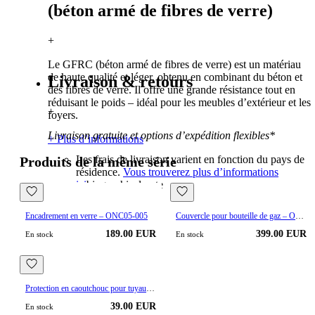
(béton armé de fibres de verre)
+
Le GFRC (béton armé de fibres de verre) est un matériau
de haute qualité et léger, obtenu en combinant du béton et
Livraison & retours
des fibres de verre. Il offre une grande résistance tout en
réduisant le poids – idéal pour les meubles d’extérieur et les
+
foyers.
Livraison gratuite et options d’expédition flexibles*
+ Plus d’informations
Les frais de livraison varient en fonction du pays de
Produits de la même série
résidence.
Vous trouverez plus d’informations
ici
biographical note
Encadrement en verre – ONC05-005
Couvercle pour bouteille de gaz – ONB402-BW
189.00 EUR
399.00 EUR
En stock
En stock
Protection en caoutchouc pour tuyau de gaz
39.00 EUR
En stock