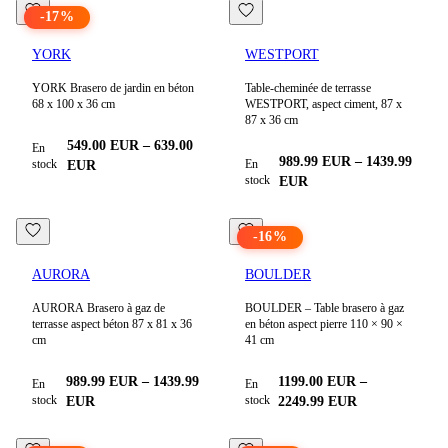
-
17
%
YORK
WESTPORT
YORK Brasero de jardin en béton
Table-cheminée de terrasse
68 x 100 x 36 cm
WESTPORT, aspect ciment, 87 x
87 x 36 cm
549.00
EUR
–
639.00
En
989.99
EUR
–
1439.99
stock
En
EUR
stock
EUR
-
16
%
AURORA
BOULDER
AURORA Brasero à gaz de
BOULDER – Table brasero à gaz
terrasse aspect béton 87 x 81 x 36
en béton aspect pierre 110 × 90 ×
cm
41 cm
989.99
EUR
–
1439.99
1199.00
EUR
–
En
En
stock
stock
EUR
2249.99
EUR