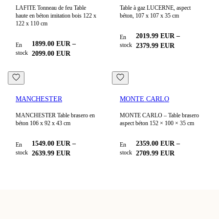
LAFITE Tonneau de feu Table
Table à gaz LUCERNE, aspect
haute en béton imitation bois 122 x
béton, 107 x 107 x 35 cm
122 x 110 cm
2019.99
EUR
–
En
1899.00
EUR
–
En
stock
2379.99
EUR
stock
2099.00
EUR
MANCHESTER
MONTE CARLO
MANCHESTER Table brasero en
MONTE CARLO – Table brasero
béton 106 x 92 x 43 cm
aspect béton 152 × 100 × 35 cm
1549.00
EUR
–
2359.00
EUR
–
En
En
stock
stock
2639.99
EUR
2709.99
EUR