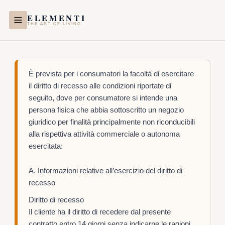
Vai
ELEMENTI
al
THE ART OF LIVING
contenuto
È prevista per i consumatori la facoltà di esercitare
il diritto di recesso alle condizioni riportate di
seguito, dove per consumatore si intende una
persona fisica che abbia sottoscritto un negozio
giuridico per finalità principalmente non riconducibili
alla rispettiva attività commerciale o autonoma
esercitata:
A. Informazioni relative all’esercizio del diritto di
recesso
Diritto di recesso
Il cliente ha il diritto di recedere dal presente
contratto entro 14 giorni senza indicarne le ragioni.