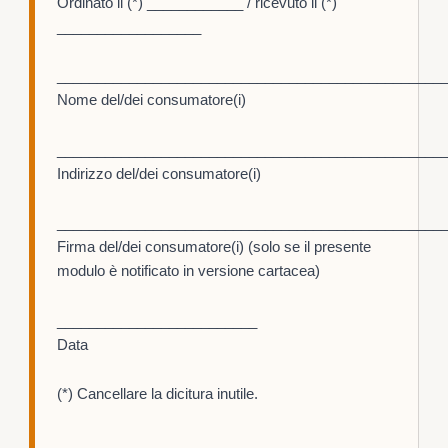
Ordinato il (*) ____________ / ricevuto il (*)
__________________
________________________________________________
Nome del/dei consumatore(i)
________________________________________________
Indirizzo del/dei consumatore(i)
________________________________________________
Firma del/dei consumatore(i) (solo se il presente
modulo è notificato in versione cartacea)
_________________________
Data
(*) Cancellare la dicitura inutile.