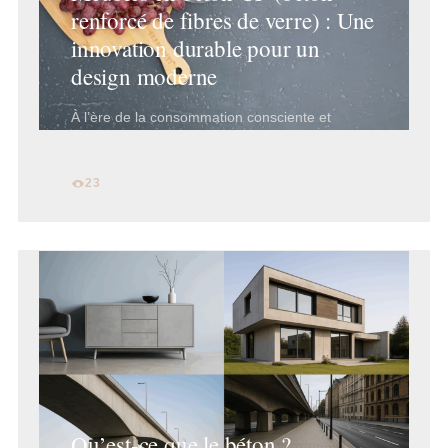
renforcé de fibres de verre) : Une
innovation durable pour un
design moderne
À l’ère de la consommation consciente et
de la conception durable, le…
23
Qu’est-ce que le béton ?