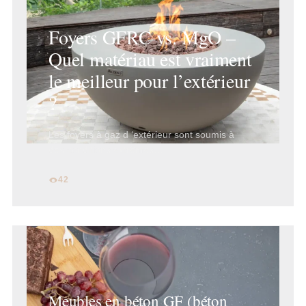
Foyers GFRC vs. MgO –
Quel matériau est vraiment
le meilleur pour l’extérieur
?
Les foyers à gaz d ‘extérieur sont soumis à
des conditions extrêmes…
42
Meubles en béton GF (béton